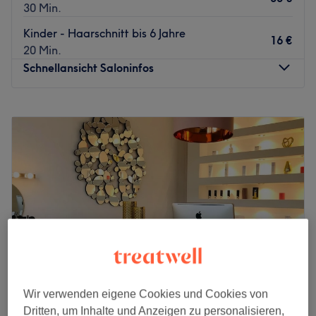
30 Min.
Kinder - Haarschnitt bis 6 Jahre
16 €
20 Min.
Schnellansicht Saloninfos
Montag
10:00
–
19:00
Dienstag
10:00
–
19:00
Mittwoch
10:00
–
19:00
Donnerstag
10:00
–
19:00
Freitag
10:00
–
19:00
Samstag
10:00
–
19:00
Sonntag
Geschlossen
Haus des Barbers ist ein renommierter Barbershop, der
sich in der wunderschönen Stadt Köln befindet.
Nächste öffentliche Verkehrsmittel:
Wir verwenden eigene Cookies und Cookies von
Die Bushaltestelle Tacitusstr. befindet sich nur eine
Dritten, um Inhalte und Anzeigen zu personalisieren,