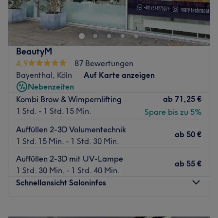
Du willst nicht nur kurzfristige Effekte, sondern sichtbar
gepflegte, gesunde und strahlende Haut?
Dann ist meine holistische Gesichtsbehandlung genau
BeautyM
das Richtige für dich.
4,9
87 Bewertungen
Ich betrachte Haut, Lebensstil und individuelle
Bayenthal, Köln
Auf Karte anzeigen
Bedürfnisse ganzheitlich. In die Beratung fließen unter
Nebenzeiten
anderem Organsprache, Pathophysiognomie und
ab
71,25 €
Kombi Brow & Wimpernlifting
Antlitzdiagnostik ein. So entsteht ein persönliches
1 Std. - 1 Std. 15 Min.
Spare bis zu 5%
Behandlungskonzept, das deine Haut gezielt unterstützen
kann.
Auffüllen 2-3D Volumentechnik
ab
50 €
1 Std. 15 Min. - 1 Std. 30 Min.
Zum Einsatz kommen moderne Methoden wie
Microneedling, chemische Peelings und
Auffüllen 2-3D mit UV-Lampe
ab
55 €
Enzymbehandlungen – individuell auf deine Haut und
1 Std. 30 Min. - 1 Std. 40 Min.
dein Ziel abgestimmt.
Schnellansicht Saloninfos
Inner & Outer Beauty steht dabei im Mittelpunkt.
Montag
09:00
–
13:00
Auf Wunsch erhältst du zusätzlich konkrete Impulse zu: