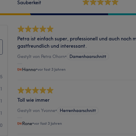
Sauberkeit
Petra ist einfach super, professionell und auch noch 
gastfreundlich und interessant.
Gestylt von Petra Ohorn
•
Damenhaarschnitt
Hanna
•
vor fast 3 Jahren
25
21
Toll wie immer
1
Gestylt von Yvonne
•
Herrenhaarschnitt
1
Rone
•
vor fast 3 Jahren
0