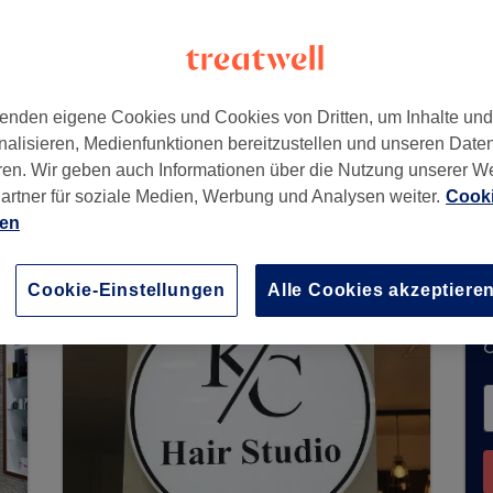
tenrade
,
12107
enden eigene Cookies und Cookies von Dritten, um Inhalte un
nalisieren, Medienfunktionen bereitzustellen und unseren Date
ren. Wir geben auch Informationen über die Nutzung unserer W
artner für soziale Medien, Werbung und Analysen weiter.
Cooki
uchungen über Treatwell entgegen. Nutzen Sie d
ien
ähe zu finden.
Dort warten viele erstklassige Pro
Cookie-Einstellungen
Alle Cookies akzeptiere