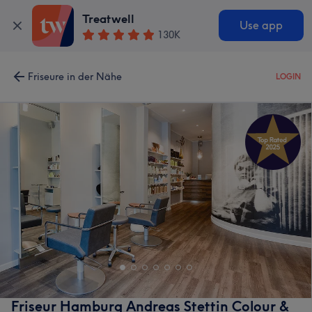
Treatwell
Use app
130K
Friseure in der Nähe
LOGIN
Friseur Hamburg Andreas Stettin Colour &