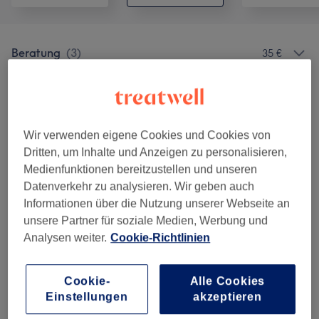
Beratung
(
3
)
35 €
Damen - Haarschnitte & Stylings
(
4
)
ab 40 €
Herren - Haarschnitte
(
1
)
58 €
Wir verwenden eigene Cookies und Cookies von
Dritten, um Inhalte und Anzeigen zu personalisieren,
Kinder Haarschnitte
(
1
)
40 €
Medienfunktionen bereitzustellen und unseren
Datenverkehr zu analysieren. Wir geben auch
Damen - Komplett Farbe
(
3
)
ab 45 €
Informationen über die Nutzung unserer Webseite an
unsere Partner für soziale Medien, Werbung und
Damen - Farbe/ Tönung
(
3
)
ab 45 €
Analysen weiter.
Cookie-Richtlinien
Damen - Strähnen
(
9
)
ab 45 €
Cookie-
Alle Cookies
Blondierung/Hellerfärbung
(
2
)
ab 148 €
Einstellungen
akzeptieren