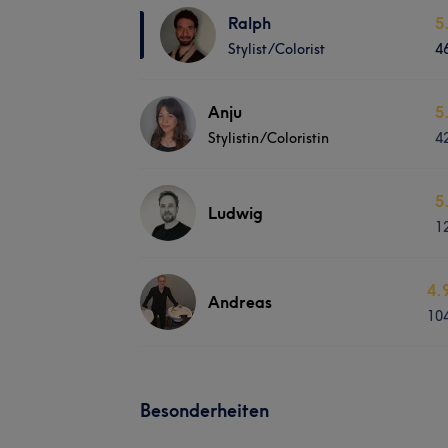
Ralph
5
Stylist/Colorist
4
Anju
5
Stylistin/Coloristin
4
5
Ludwig
1
4.
Andreas
10
Besonderheiten