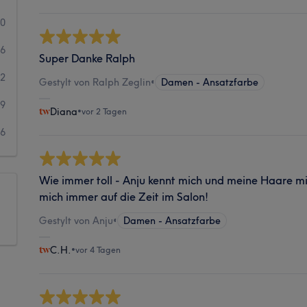
90
46
Super Danke Ralph
12
Gestylt von Ralph Zeglin
•
Damen - Ansatzfarbe
9
Diana
•
vor 2 Tagen
6
Wie immer toll - Anju kennt mich und meine Haare mit
mich immer auf die Zeit im Salon!
Gestylt von Anju
•
Damen - Ansatzfarbe
C.H.
•
vor 4 Tagen