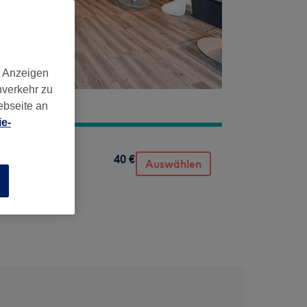
d Anzeigen
nverkehr zu
ebseite an
e-
40 €
Auswählen
n