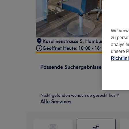
Wir verw
zu perso
Karolinenstrasse 5
,
Hamburg, St. Pauli
,
analysie
Geöffnet Heute: 10:00 - 18:00
unsere P
Richtlin
Passende Suchergebnisse
Nicht gefunden wonach du gesucht hast?
Alle Services