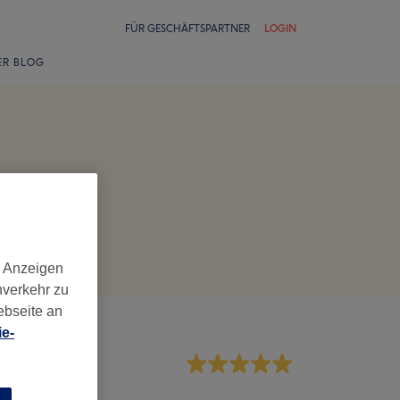
FÜR GESCHÄFTSPARTNER
LOGIN
ER BLOG
d Anzeigen
nverkehr zu
ebseite an
e-
rvice