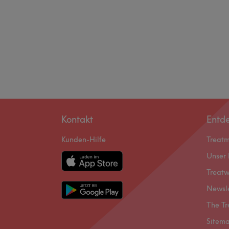
Kontakt
Entd
Kunden-Hilfe
Treat
Unser 
Treatw
Newsl
The Tr
Sitem