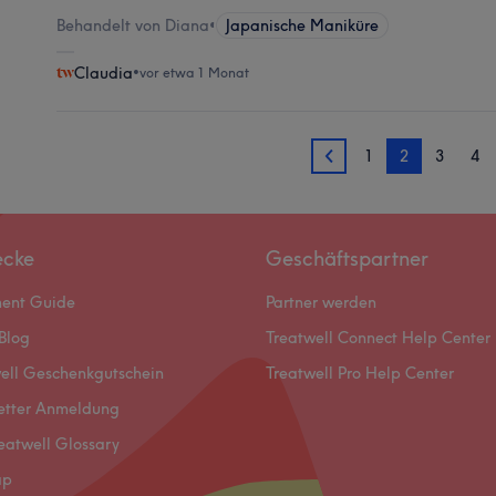
Behandelt von Diana
•
Japanische Maniküre
Claudia
•
vor etwa 1 Monat
1
2
3
4
1
ecke
Geschäftspartner
ment Guide
Partner werden
Blog
Treatwell Connect Help Center
ell Geschenkgutschein
Treatwell Pro Help Center
etter Anmeldung
eatwell Glossary
ap