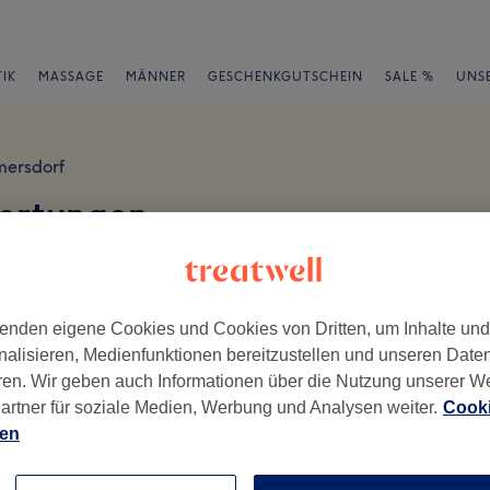
IK
MASSAGE
MÄNNER
GESCHENKGUTSCHEIN
SALE %
UNS
mersdorf
wertungen
17 Berlin
en
enden eigene Cookies und Cookies von Dritten, um Inhalte un
nalisieren, Medienfunktionen bereitzustellen und unseren Date
ren. Wir geben auch Informationen über die Nutzung unserer W
artner für soziale Medien, Werbung und Analysen weiter.
Cooki
ch geschrieben.
ien
Ambiente
Se