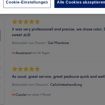
Sauberkeit
Cookie-Einstellungen
Alle Cookies akzeptiere
it was very professionell and precise, we chose color, 
sweet 🙏🏼
Behandelt von Diana
•
Gel Maniküre
Anastasia
•
vor 26 Tagen
9
4
As usual, great service, great pedicure quick and wel
6
Behandelt von Oksana
•
Cellulitebehandlung
2
Carole
•
vor etwa 1 Monat
1