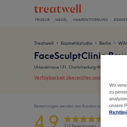
FRISEUR
NÄGEL
HAARENTFERNUNG
KOSMET
Treatwell
Kosmetikstudio
Berlin
Wil
>
>
>
FaceSculptClinic Be
Uhlandstrasse 131, Charlottenburg-Wilmersdorf, 107
Verfügbarkeit überprüfen und online buch
Wir verw
zu perso
analysie
unsere P
Bewertungen werden von Kunden nach ihrem Besu
Richtlin
4,9
315 Bewertungen