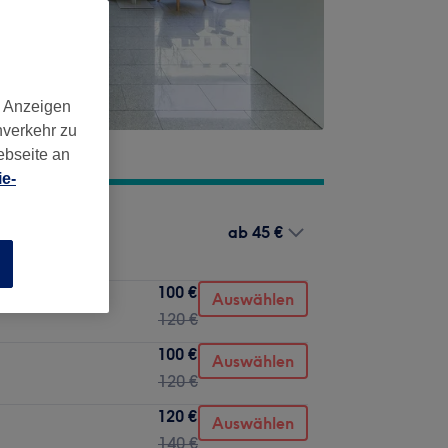
d Anzeigen
nverkehr zu
ebseite an
e-
ab
45 €
n
100 €
Auswählen
120 €
100 €
Auswählen
120 €
120 €
Auswählen
140 €