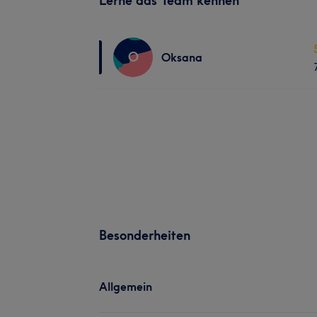
Lerne das Team kennen
O
Oksana
Besonderheiten
Allgemein