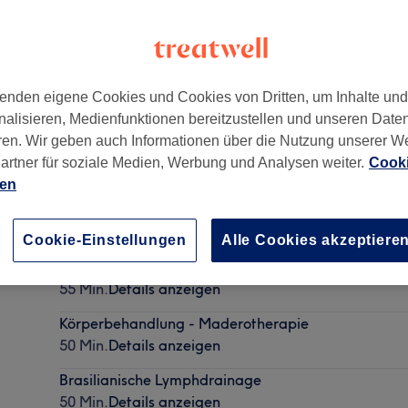
enden eigene Cookies und Cookies von Dritten, um Inhalte un
nalisieren, Medienfunktionen bereitzustellen und unseren Date
mersdorf
,
Berlin
,
10717
ren. Wir geben auch Informationen über die Nutzung unserer W
artner für soziale Medien, Werbung und Analysen weiter.
Cooki
ien
Klassische Massage
30 Min. - 1 Std. 30 Min.
Details anzeigen
Cookie-Einstellungen
Alle Cookies akzeptiere
Lymphdrainage BodySculpt
55 Min.
Details anzeigen
Körperbehandlung - Maderotherapie
50 Min.
Details anzeigen
Brasilianische Lymphdrainage
50 Min.
Details anzeigen