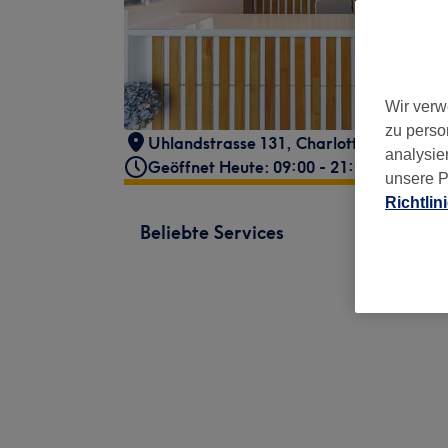
Wir verw
zu perso
Uhlandstrasse 131
,
Charlottenburg-Wil
analysie
Geöffnet Heute: 09:00 - 21:00
unsere P
Richtlin
Beliebte Services