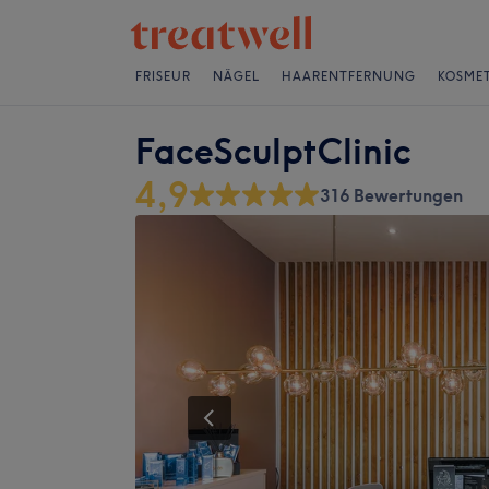
FRISEUR
NÄGEL
HAARENTFERNUNG
KOSMET
FaceSculptClinic
4,9
316 Bewertungen