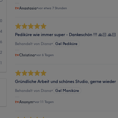
Anastasia
•
vor etwa 7 Stunden
40
14
Pediküre wie immer super - Dankeschön !!! 🙏🏻 🙏🏻
6
Behandelt von Diana
•
Gel Pediküre
2
Christina
•
vor 6 Tagen
1
Gründliche Arbeit und schönes Studio, gerne wieder
Behandelt von Diana
•
Gel Maniküre
Anonym
•
vor 11 Tagen