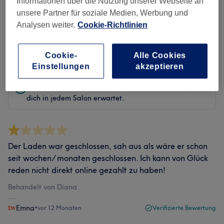
Informationen über die Nutzung unserer Webseite an
unsere Partner für soziale Medien, Werbung und
Bewertungen filtern
Analysen weiter.
Cookie-Richtlinien
Bewertung
Nach Sternen filtern
Cookie-
Alle Cookies
Einstellungen
akzeptieren
Verifizierte Bewertungen
Geschrieben von unseren Kunden, damit du weißt, was
dich in jedem Salon erwartet.
Der Laden war geschlossen, sah aus als wäre er schon
seit wochen/ monaten geschlossen. Ich kann von Glück
reden nicht direkt online gezahlt zu haben!
Behandelt von Diana
Emna
•
vor 12 Monaten
Verifizierte Bewertung