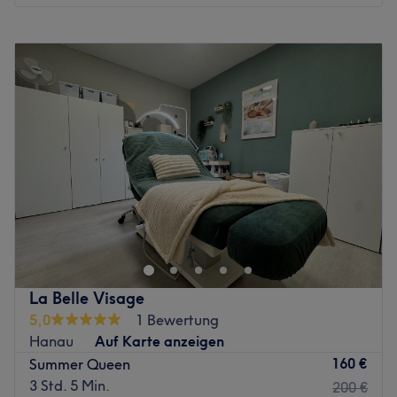
Zurück zur Salonansicht
Montag
Geschlossen
Dienstag
08:30
–
18:00
Mittwoch
08:30
–
18:00
Donnerstag
08:30
–
18:00
Freitag
08:30
–
18:00
Samstag
08:00
–
13:30
Sonntag
Geschlossen
Einen guten Friseur zu finden, ist gar nicht so leicht, wie
man denkt – ein Problem, das viele Frauen kennen. In der
Hanauer Schönbornstraße 16 findest du das Haarstudio
Jung, wo man seit über 90 Jahren mit Qualität und
Können überzeugt. Interesse geweckt? Dann komm vorbei
La Belle Visage
und buch dir deinen Termin am besten online oder per
5,0
1 Bewertung
App mit Treatwell.
Hanau
Auf Karte anzeigen
Viel Glanz und kein Spliss! Schöne und gesunde Haare
160 €
Summer Queen
sind keine Hexerei! Das wissen auch die Profis bei
3 Std. 5 Min.
200 €