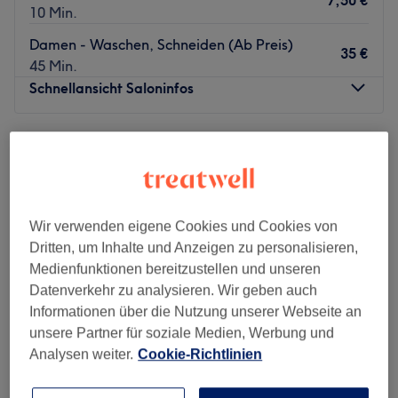
7,50 €
10 Min.
Damen - Waschen, Schneiden (Ab Preis)
35 €
45 Min.
Schnellansicht Saloninfos
Montag
Geschlossen
Dienstag
09:00
–
18:00
Mittwoch
09:00
–
18:00
Donnerstag
09:00
–
18:00
Freitag
09:00
–
18:00
Wir verwenden eigene Cookies und Cookies von
Samstag
09:00
–
18:00
Dritten, um Inhalte und Anzeigen zu personalisieren,
Sonntag
Geschlossen
Medienfunktionen bereitzustellen und unseren
Datenverkehr zu analysieren. Wir geben auch
Fehlt dem Haar der passende Schnitt oder ein tolles
Informationen über die Nutzung unserer Webseite an
Styling, der Haut der richtige Glow zum Strahlen und
unsere Partner für soziale Medien, Werbung und
auch dein Körper könnte mal wieder eine Auszeit
Analysen weiter.
Cookie-Richtlinien
vertragen? Kein Problem! Bei Selvin's Hair & Beauty Salon
in der Hirschstraße 4 bist du bestens aufgehoben. Buch