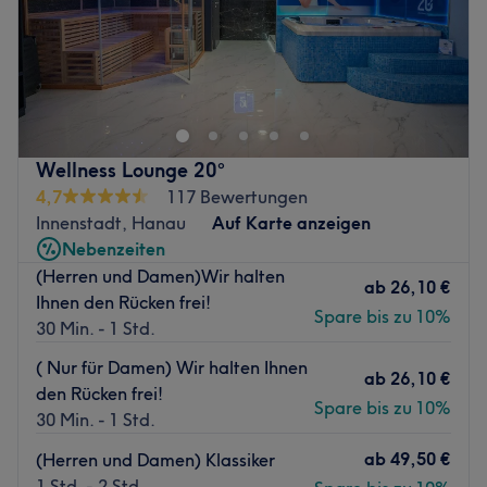
Bei Maryllou in Hanau kannst du dem Alltagsstress
entkommen und dich dabei rundum verschönern lassen.
Hier erwarten dich wohltuende Gesichtsbehandlungen,
ausführliche Beratungen und andere fabelhafte Beauty-
Anwendungen. Vergiss den stressigen Alltag und lass
Wellness Lounge 20°
dich mit dem allumfassenden Beauty-Programm
4,7
117 Bewertungen
verwöhnen.
Innenstadt, Hanau
Auf Karte anzeigen
Nächste öffentliche Verkehrsmittel:
Nebenzeiten
Die Haltestelle Hanau Leimenstraße befindet sich nur 2
(Herren und Damen)Wir halten
ab
26,10 €
Gehminuten vom Studio entfernt.
Ihnen den Rücken frei!
Spare bis zu 10%
30 Min. - 1 Std.
Das Team:
Das Team besteht aus ausgebildeten Kosmetikerinnen,
( Nur für Damen) Wir halten Ihnen
ab
26,10 €
die sich regelmäßig weiterbilden und dadurch genau
den Rücken frei!
Spare bis zu 10%
wissen, welche Behandlung zu dir passt! Eine Beratung ist
30 Min. - 1 Std.
auf Deutsch, sowie Englisch möglich.
ab
49,50 €
(Herren und Damen) Klassiker
Was uns an dem Salon gefällt:
1 Std. - 2 Std.