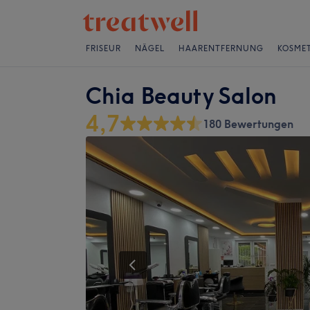
FRISEUR
NÄGEL
HAARENTFERNUNG
KOSMET
Chia Beauty Salon
4,7
180 Bewertungen