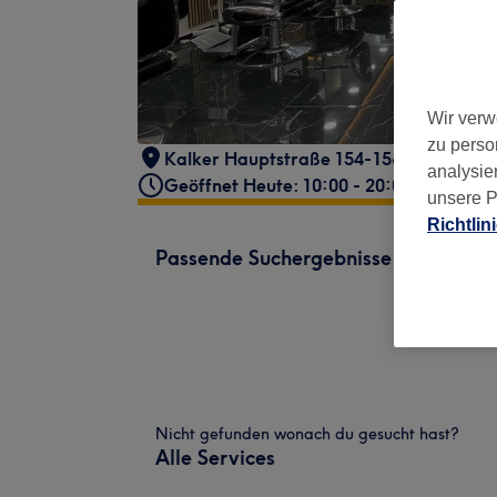
Wir verw
zu perso
Kalker Hauptstraße 154-156
,
Kalk
,
Köl
analysie
Geöffnet Heute: 10:00 - 20:00
unsere P
Richtlin
Passende Suchergebnisse
Nicht gefunden wonach du gesucht hast?
Alle Services