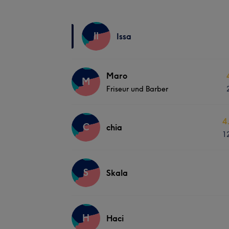
II
Issa
Maro
M
Friseur und Barber
4
C
chia
1
S
Skala
H
Haci