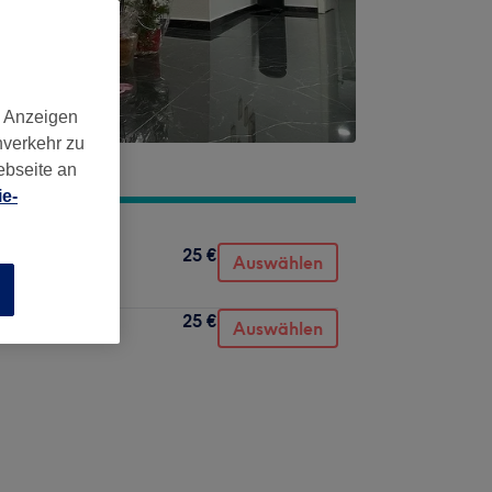
d Anzeigen
nverkehr zu
ebseite an
e-
25 €
Auswählen
n
25 €
Auswählen