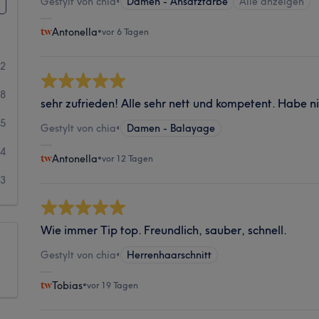
Gestylt von chia
•
Damen - Ansatzfarbe
Alle anzeigen
Antonella
•
vor 6 Tagen
22
18
sehr zufrieden! Alle sehr nett und kompetent. Habe 
5
Gestylt von chia
•
Damen - Balayage
4
Antonella
•
vor 12 Tagen
3
Wie immer Tip top. Freundlich, sauber, schnell.
Gestylt von chia
•
Herrenhaarschnitt
Tobias
•
vor 19 Tagen