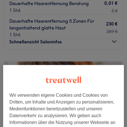
0,01 €
Dauerhafte Haarentfernung Beratung
1 Std.
5 €
Dauerhafte Haarentfernung 5 Zonen Für
230 €
langanhaltend glatte Haut
389 €
1 Std.
Schnellansicht Saloninfos
Montag
Geschlossen
Dienstag
10:00
–
18:00
Mittwoch
10:00
–
18:00
Donnerstag
10:00
–
18:00
Freitag
10:00
–
18:00
Samstag
10:00
–
18:00
Wir verwenden eigene Cookies und Cookies von
Sonntag
Geschlossen
Dritten, um Inhalte und Anzeigen zu personalisieren,
Medienfunktionen bereitzustellen und unseren
Du träumst von langen, glänzenden, starken und gesund
Datenverkehr zu analysieren. Wir geben auch
aussehenden Haaren und von einem unwiderstehlichen
Informationen über die Nutzung unserer Webseite an
Augenaufschlag, der deine natürliche Schönheit