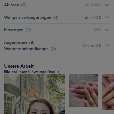
Ablösen
(
2
)
ab 0,50 €
Wimpernverlängerungen
(
4
)
ab 0,20 €
Massagen
(
1
)
30 €
Augenbrauen &
ab 10 €
Wimpernbehandlungen
(
8
)
Unsere Arbeit
Bild anklicken für weitere Details