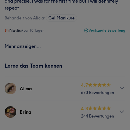
and precise. I was for the first time but I will definitely
repeat
Behandelt von Alicia
•
Gel Maniküre
Nadia
•
vor 10 Tagen
Verifizierte Bewertung
Mehr anzeigen...
Lerne das Team kennen
4.7
Alicia
670 Bewertungen
Info
4.8
Brina
244 Bewertungen
⭐️⭐️⭐️⭐️⭐️🫶