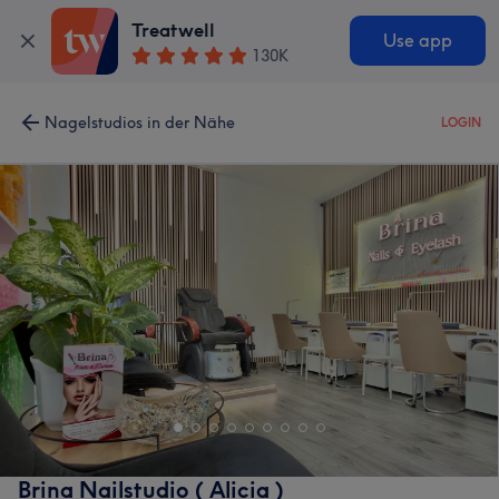
Treatwell
Use app
130K
Nagelstudios in der Nähe
LOGIN
Brina Nailstudio ( Alicia )