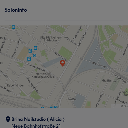
Services
Services
Saloninfo
Nägel
Gesicht
Massage
Nägel
Massage
Portfolio
Portfolio
Brina Nailstudio ( Alicia )
Neue Bahnhofstraße 21