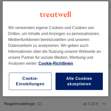
ab
25 €
Pediküre - Basic
35 Min. - 40 Min.
Details anzeigen
Alle Services
Wir verwenden eigene Cookies und Cookies von
Dritten, um Inhalte und Anzeigen zu personalisieren,
Medienfunktionen bereitzustellen und unseren
Datenverkehr zu analysieren. Wir geben auch
Informationen über die Nutzung unserer Webseite an
Alle
Nägel
Gesicht
unsere Partner für soziale Medien, Werbung und
Analysen weiter.
Cookie-Richtlinien
Cookie-
Alle Cookies
Maniküre & Pediküre
(
4
)
ab 3 €
Einstellungen
akzeptieren
Shellac
(
3
)
ab 30 €
Nagelmodellage
(
2
)
ab 0,20 €