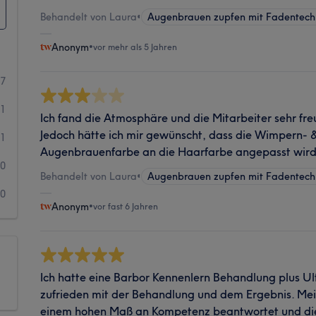
Behandelt von Laura
•
Augenbrauen zupfen mit Fadentech
Anonym
•
vor mehr als 5 Jahren
7
1
Ich fand die Atmosphäre und die Mitarbeiter sehr fr
Jedoch hätte ich mir gewünscht, dass die Wimpern- &
1
Augenbrauenfarbe an die Haarfarbe angepasst wird
0
Behandelt von Laura
•
Augenbrauen zupfen mit Fadentech
0
Anonym
•
vor fast 6 Jahren
Ich hatte eine Barbor Kennenlern Behandlung plus Ul
zufrieden mit der Behandlung und dem Ergebnis. Me
einem hohen Maß an Kompetenz beantwortet und di