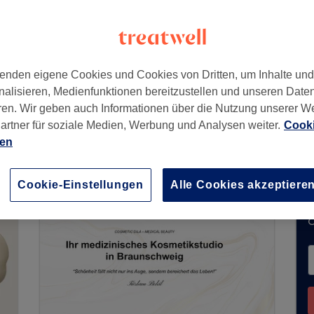
enden eigene Cookies und Cookies von Dritten, um Inhalte un
nalisieren, Medienfunktionen bereitzustellen und unseren Date
ren. Wir geben auch Informationen über die Nutzung unserer W
artner für soziale Medien, Werbung und Analysen weiter.
Cooki
ne Buchungen über Treatwell entgegen. Nutzen S
ien
hrer Nähe zu finden.
Dort warten viele erstklassi
Cookie-Einstellungen
Alle Cookies akzeptiere