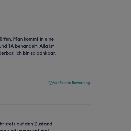
dürfen. Man kommt in eine
nd 1A behandelt. Alla ist
rbar. Ich bin so dankbar,
Verifizierte Bewertung
eht stets auf den Zustand
gen sind immer optimal,