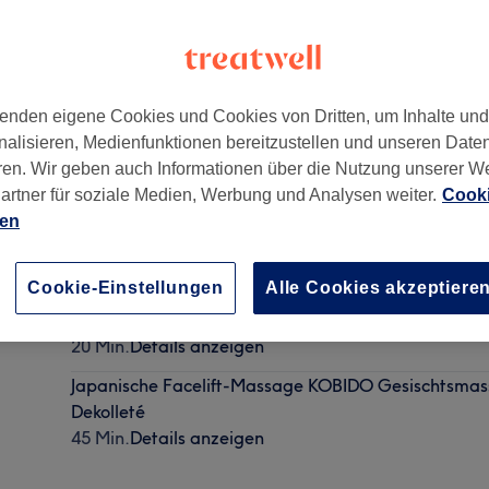
enden eigene Cookies und Cookies von Dritten, um Inhalte un
nalisieren, Medienfunktionen bereitzustellen und unseren Date
öln
,
50968
ren. Wir geben auch Informationen über die Nutzung unserer W
artner für soziale Medien, Werbung und Analysen weiter.
Cooki
ien
Chinesische Blepharoplastik (Nur Augenbereich) M
20 Min.
Details anzeigen
Cookie-Einstellungen
Alle Cookies akzeptiere
Klassische burmesische Kopfmassage
20 Min.
Details anzeigen
Japanische Facelift-Massage KOBIDO Gesischtsmas
Dekolleté
45 Min.
Details anzeigen