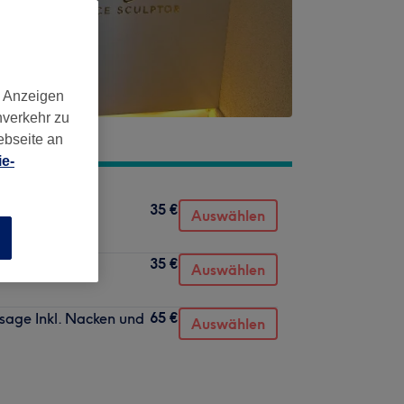
d Anzeigen
nverkehr zu
ebseite an
e-
35 €
assage
Auswählen
n
35 €
Auswählen
65 €
sage Inkl. Nacken und
Auswählen