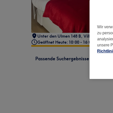
Wir verw
zu perso
Unter den Ulmen 148 B
,
Villa Vorster
,
K
analysie
Geöffnet Heute: 10:00 - 16:00
unsere P
Richtlin
Passende Suchergebnisse