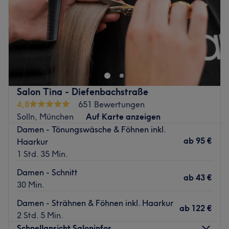
Zurück zur Salonansicht
Sonntag
Geschlossen
Bei Mary’s Salon stehen gepflegte und gesunde Füße im
Mittelpunkt .
Mit viel Sorgfalt , Erfahrung und Liebe zum Detail bietet
Mary professionelle Fußpflege für schöne und gepflegte
Füße .In entspannter Atmosphäre und unter höchsten
Salon Tina - Diefenbachstraße
Hygienestandards können Sie sich rundum wohlfühlen
4,8
651 Bewertungen
und Ihren Füßen etwas Gutes tun.
Solln, München
Auf Karte anzeigen
Zurück zur Salonansicht
Damen - Tönungswäsche & Föhnen inkl.
ab
95 €
Haarkur
1 Std. 35 Min.
Damen - Schnitt
ab
43 €
30 Min.
Damen - Strähnen & Föhnen inkl. Haarkur
ab
122 €
2 Std. 5 Min.
Schnellansicht Saloninfos