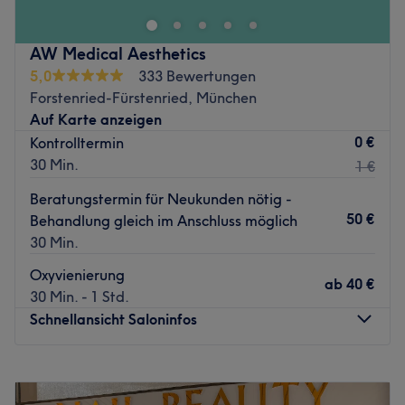
Das Team:
Description of team section.
AW Medical Aesthetics
Was uns an dem Salon gefällt:
5,0
333 Bewertungen
Atmosphäre: Freundlich, professionell, modern
Forstenried-Fürstenried, München
Expertise: Haarschnitte und Colorationen, Augenbrauen-
Auf Karte anzeigen
und Wimpernstyling
0 €
Kontrolltermin
Produkte und Produktmarken: tierversuchsfrei, natürliche
30 Min.
1 €
Inhaltsstoffe
Beratungstermin für Neukunden nötig -
Extras: Haustiere erlaubt, kostenlose Getränke,
50 €
Behandlung gleich im Anschluss möglich
barrierefrei, kostenloses W-LAN
30 Min.
Zurück zur Salonansicht
Oxyvienierung
ab
40 €
30 Min. - 1 Std.
Schnellansicht Saloninfos
Montag
08:00
–
20:00
Dienstag
08:00
–
20:00