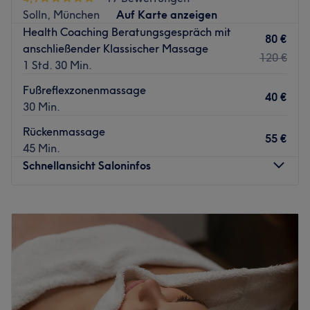
Solln, München
Auf Karte anzeigen
Health Coaching Beratungsgespräch mit
80 €
anschließender Klassischer Massage
120 €
1 Std. 30 Min.
Fußreflexzonenmassage
40 €
30 Min.
Rückenmassage
55 €
45 Min.
Schnellansicht Saloninfos
Montag
Geschlossen
Dienstag
16:00
–
20:00
Mittwoch
16:00
–
20:00
Donnerstag
16:00
–
20:00
Freitag
16:00
–
20:00
Samstag
Geschlossen
Sonntag
Geschlossen