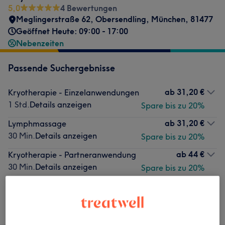
5,0
4 Bewertungen
Meglingerstraße 62
,
Obersendling
,
München
,
81477
Geöffnet Heute: 09:00 - 17:00
Nebenzeiten
Passende Suchergebnisse
ab
31,20 €
Kryotherapie - Einzelanwendungen
1 Std.
Details anzeigen
Spare bis zu 20%
ab
31,20 €
Lymphmassage
30 Min.
Details anzeigen
Spare bis zu 20%
ab
44 €
Kryotherapie - Partneranwendung
30 Min.
Details anzeigen
Spare bis zu 20%
Nicht gefunden wonach du gesucht hast?
Alle Services