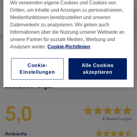
Wir verwenden eigene Cookies und Cookies von
Dritten, um Inhalte und Anzeigen zu personalisieren,
Medienfunktionen bereitzustellen und unseren
Datenverkehr zu analysieren. Wir geben auch
Alle
Massage
Körper
Informationen über die Nutzung unserer Webseite an
unsere Partner für soziale Medien, Werbung und
Analysen weiter.
Cookie-Richtlinien
Gewichts- & Cellulite
ab 31,20 €
Behandlungen
(
3
)
Cookie-
Alle Cookies
Einstellungen
akzeptieren
Salonbewertungen
5,0
4 Bewertungen
Ambiente