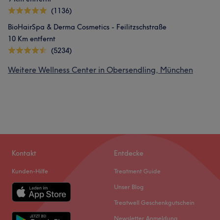
(1136)
BioHairSpa & Derma Cosmetics - Feilitzschstraße
10 Km entfernt
(5234)
Weitere Wellness Center in Obersendling, München
Kontakt
Entdecke
Kunden-Hilfe
Treatment Guide
Unser Blog
Treatwell Geschenkgutschein
Newsletter Anmeldung