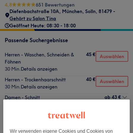
4,8
651 Bewertungen
Diefenbachstraße 10A
,
München, Solln
,
81479 -
Gehört zu Salon Tina
Geöffnet Heute: 08:30 - 18:00
Passende Suchergebnisse
45 €
Herren - Waschen, Schneiden &
Auswählen
Föhnen
30 Min.
Details anzeigen
40 €
Herren - Trockenhaarschnitt
Auswählen
30 Min.
Details anzeigen
ab
43 €
Damen - Schnitt
30 Min.
Details anzeigen
Nicht gefunden wonach du gesucht hast?
Alle Services
Wir verwenden eigene Cookies und Cookies von