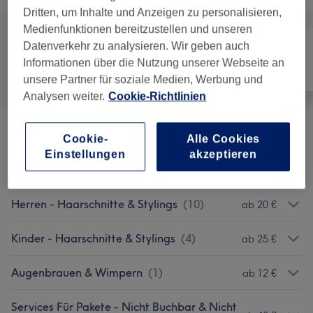
Dritten, um Inhalte und Anzeigen zu personalisieren,
Medienfunktionen bereitzustellen und unseren
Datenverkehr zu analysieren. Wir geben auch
Informationen über die Nutzung unserer Webseite an
Alle
Friseur
Gesicht
unsere Partner für soziale Medien, Werbung und
Analysen weiter.
Cookie-Richtlinien
Damen - Haarschnitte & Stylings
(
9
)
ab 20 €
Cookie-
Alle Cookies
Einstellungen
akzeptieren
Damen - Coloration & Farbe
(
11
)
ab 95 €
Herren - Haarschnitte & Stylings
(
10
)
ab 20 €
Kinder - Haarschnitte & Stylings
(
4
)
ab 25 €
Augenbrauen & Wimpern
(
1
)
ab 12 €
Services Für Pakete - Nicht Buchbar & Nicht