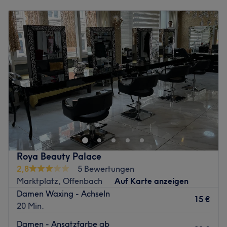
Montag
Geschlossen
Dienstag
Geschlossen
Mittwoch
Geschlossen
Donnerstag
Geschlossen
Freitag
Geschlossen
Samstag
10:00
–
18:00
Sonntag
10:00
–
18:00
Das Ciél Beauty Atelier in zentraler Lage in Offenbach
steht für exklusives Permanent Make-up auf höchstem
Niveau. Der stilvolle Salon hat sich auf präzise
Lippenpigmentierung und elegante Powder Brows
spezialisiert – für Ergebnisse, die natürlich wirken und die
Roya Beauty Palace
individuelle Schönheit perfekt unterstreichen. Mit
2,8
5 Bewertungen
hochwertigen Pigmenten, modernen Techniken und viel
Marktplatz, Offenbach
Auf Karte anzeigen
Liebe zum Detail entstehen harmonische Looks, die
Damen Waxing - Achseln
langlebig und gleichzeitig besonders fein wirken.
15 €
20 Min.
Nächste öffentliche Verkehrsmittel:
Damen - Ansatzfarbe ab