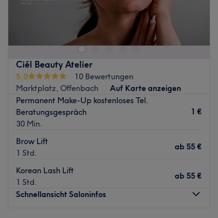
Zurück zur Salonansicht
Ciél Beauty Atelier
5,0
10 Bewertungen
Marktplatz, Offenbach
Auf Karte anzeigen
Permanent Make-Up kostenloses Tel.
1 €
Beratungsgespräch
30 Min.
Brow Lift
ab
55 €
1 Std.
Korean Lash Lift
ab
55 €
1 Std.
Schnellansicht Saloninfos