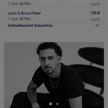
1 Std. 45 Min.
162 €
135 €
Lash & Brow Paket
1 Std. 45 Min.
162 €
Schnellansicht Saloninfos
Montag
Geschlossen
Dienstag
10:00
–
18:00
Mittwoch
10:00
–
18:00
Donnerstag
10:00
–
18:00
Freitag
10:00
–
18:00
Samstag
10:00
–
18:00
Sonntag
Geschlossen
Bei Glory Glam in Offenbach, Westend ist der Name
Programm. Hier kommst du deinem Traum von einem
glamourös strahlenden Teint, vollen Wimpern und
weicher Haut ein Stück näher. Wähle die für dich