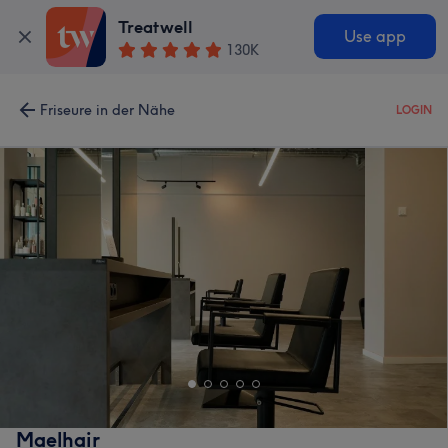
Treatwell
Use app
130K
Friseure in der Nähe
LOGIN
Maelhair