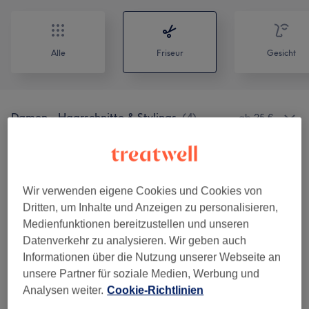
Alle
Friseur
Gesicht
Damen - Haarschnitte & Stylings
(
4
)
ab 25 €
Herren - Haarschnitte & Stylings
(
5
)
ab 10 €
Kinder - Haarschnitte & Stylings
(
1
)
20 €
Wir verwenden eigene Cookies und Cookies von
Dritten, um Inhalte und Anzeigen zu personalisieren,
Damen - Farbe & Coloration
(
4
)
ab 70 €
Medienfunktionen bereitzustellen und unseren
Datenverkehr zu analysieren. Wir geben auch
Strähnen
(
3
)
ab 120 €
Informationen über die Nutzung unserer Webseite an
unsere Partner für soziale Medien, Werbung und
Haarkuren & Pflege
(
3
)
ab 15 €
Analysen weiter.
Cookie-Richtlinien