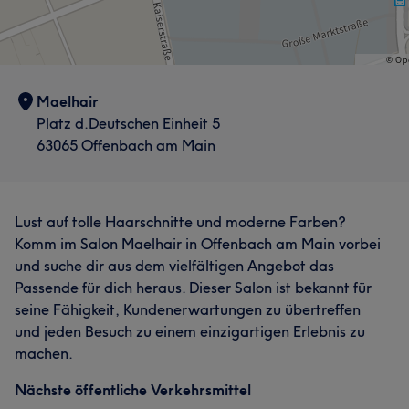
Maelhair
Platz d.Deutschen Einheit 5
63065 Offenbach am Main
Lust auf tolle Haarschnitte und moderne Farben?
Komm im Salon Maelhair in Offenbach am Main vorbei
Was unsere Kunden über Eleni sagen
und suche dir aus dem vielfältigen Angebot das
Professionell
13
Sympathisch
9
Herzlich
8
Passende für dich heraus. Dieser Salon ist bekannt für
seine Fähigkeit, Kundenerwartungen zu übertreffen
Freundlich
6
und jeden Besuch zu einem einzigartigen Erlebnis zu
machen.
Nächste öffentliche Verkehrsmittel