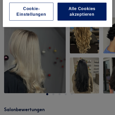
Unsere Arbeit
Cookie-
Alle Cookies
Einstellungen
akzeptieren
Bild anklicken für weitere Details
Salonbewertungen