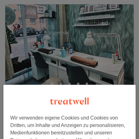
Kissy Nail Studio
4,6
157 Bewertungen
Höchst, Frankfurt am Main
Auf Karte anzeigen
Wimpernlifting
Wir verwenden eigene Cookies und Cookies von
ab
49 €
55 Min. - 1 Std.
Dritten, um Inhalte und Anzeigen zu personalisieren,
Schnellansicht Saloninfos
Medienfunktionen bereitzustellen und unseren