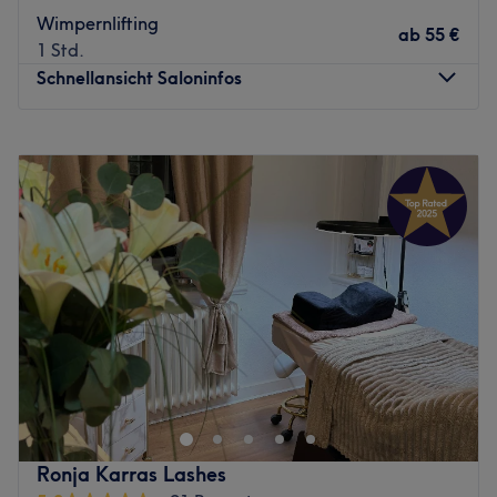
Atmosphäre: Freundlich, einladend, angenehm
Wimpernlifting
ab
55 €
Expertise: Permanent Make-Up
1 Std.
Produkte und Produktmarken: Hochwertige Produkte
Schnellansicht Saloninfos
Extras: Gut an die öffentlichen Verkehrsmittel
angebunden
Montag
10:00
–
19:00
Zurück zur Salonansicht
Dienstag
10:00
–
19:00
Mittwoch
10:00
–
19:00
Donnerstag
10:00
–
19:00
Freitag
10:00
–
19:00
Samstag
10:00
–
18:00
Sonntag
Geschlossen
Erholsame Schönheitsbehandlungen und absolutes
Wohlbefinden durch die Reinheit der Natur. Nach diesem
Prinzip wirst du im Kosmetikstudio Stadtfein verwöhnt.
Gesichtsmasken, Körperbehandlungen, Hand-, Fuß und
Nagelpflege und spezielle Services für den Mann - Die
Ronja Karras Lashes
Beauty Experten werden deine Sinne verzaubern und