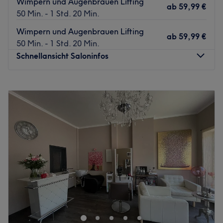
Wimpern und Augenbrauen Lifting
ab
59,99 €
50 Min. - 1 Std. 20 Min.
Wimpern und Augenbrauen Lifting
ab
59,99 €
50 Min. - 1 Std. 20 Min.
Schnellansicht Saloninfos
Montag
10:00
–
22:00
Dienstag
10:00
–
22:00
Mittwoch
10:00
–
22:00
Donnerstag
10:00
–
22:00
Freitag
10:00
–
22:00
Samstag
09:00
–
21:30
Sonntag
Geschlossen
Gutscheine anderer Unternehmen sind nicht über
treatwell.de buchbar!
The Skin Bar in Hamburg überrascht mit einem
vielfältigen Sortiment an Dienstleistungen rund um den