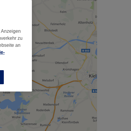
d Anzeigen
nverkehr zu
ebseite an
e-
n