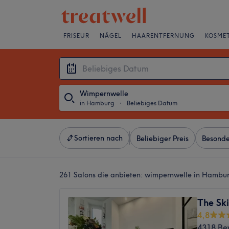
FRISEUR
NÄGEL
HAARENTFERNUNG
KOSMET
Wimpernwelle
in Hamburg
・
Beliebiges Datum
Sortieren nach
Beliebiger Preis
Besonde
261 Salons die anbieten:
wimpernwelle in Hambu
The Sk
4,8
4318 Be