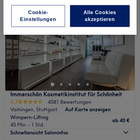
Cookie-
Alle Cookies
Einstellungen
akzeptieren
Immerschön Kosmetikinstitut für Schönheit
4,7
4581 Bewertungen
Vaihingen, Stuttgart
Auf Karte anzeigen
Wimpern-Lifting
ab
40 €
45 Min. - 1 Std.
Schnellansicht Saloninfos