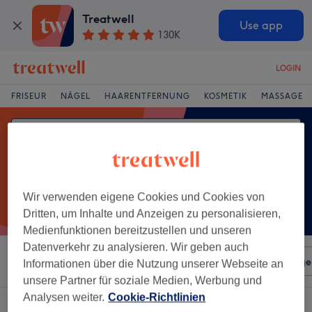
Treatwell
Use app
130K
LOGIN
FRISEUR
NÄGEL
HAARENTFERNUNG
KOSMETIK
MASSAGE
Wir verwenden eigene Cookies und Cookies von
Dritten, um Inhalte und Anzeigen zu personalisieren,
Medienfunktionen bereitzustellen und unseren
Datenverkehr zu analysieren. Wir geben auch
Sortieren nach
Beliebiger Preis
Salons
Expressange
Informationen über die Nutzung unserer Webseite an
unsere Partner für soziale Medien, Werbung und
Analysen weiter.
Cookie-Richtlinien
Ein Salon, der anbietet:
wimpernwelle in Österfeld, Stuttgart