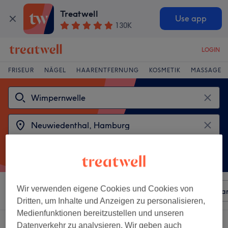
Treatwell
Use app
130K
LOGIN
FRISEUR
NÄGEL
HAARENTFERNUNG
KOSMETIK
MASSAGE
Wir verwenden eigene Cookies und Cookies von
Sortieren nach
Beliebiger Preis
Besonderheiten
Mar
Dritten, um Inhalte und Anzeigen zu personalisieren,
Medienfunktionen bereitzustellen und unseren
2 Salons die anbieten:
Datenverkehr zu analysieren. Wir geben auch