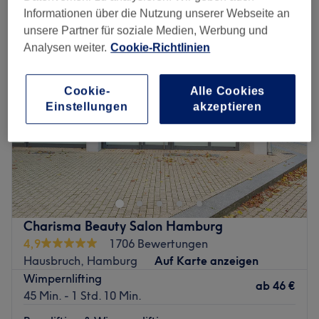
wimpernwelle in der Nähe von Neuwiedenthal, Hamburg
Informationen über die Nutzung unserer Webseite an
unsere Partner für soziale Medien, Werbung und
Analysen weiter.
Cookie-Richtlinien
Cookie-
Alle Cookies
Einstellungen
akzeptieren
Charisma Beauty Salon Hamburg
4,9
1706 Bewertungen
Hausbruch, Hamburg
Auf Karte anzeigen
Wimpernlifting
ab
46 €
45 Min. - 1 Std. 10 Min.