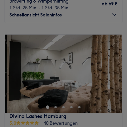
Browlifting & Wimpernlifting
ab
69 €
1 Std. 25 Min. - 1 Std. 35 Min.
Schnellansicht Saloninfos
Montag
Geschlossen
Dienstag
09:00
–
19:00
Mittwoch
09:00
–
19:00
Donnerstag
09:00
–
19:00
Freitag
09:00
–
19:00
Samstag
08:30
–
14:00
Sonntag
Geschlossen
Eine gute Behandlung ist das A&O eines gepflegten
Erscheinungsbildes. Diese bekommt man im Charisma
Beauty Salon direkt in Hamburg-Hausbruch. Hier kommt
man auf den Genuss erstklassiger
Gesichtsbehandlungen, gepflegter Nägel und vielem
Divina Lashes Hamburg
mehr. Überzeuge dich am besten selbst und buche deinen
5,0
40 Bewertungen
persönlichen Wunschtermin online und bequem über