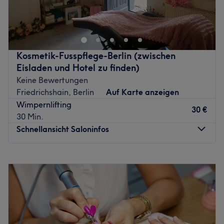
Im Studio Balance – Colbestraße in Berlin-Friedrichshain
Atmosphäre: Entspannend, gepflegt, freundlich.
wird für deine wohltuende Pflege gesorgt. Die herzliche
Expertise: Nägel, Kosmetik, Massage.
Begrüßung des Teams in den ruhigen und stilvoll
Extras: Kostenlose Getränke, Haustiere erlaubt,
eingerichteten Räumen bilden einen angenehmen
LGBTQIA+ friendly, klimatisiert, kostenloses WLAN.
Rahmen für eine kleine Beauty-Auszeit. Worauf noch
Zurück zur Salonansicht
Kosmetik-Fusspflege-Berlin (zwischen
warten? Tu dir selbst etwas Gutes!
Eisladen und Hotel zu finden)
Nächste öffentliche Verkehrsmittel:
Keine Bewertungen
Friedrichshain, Berlin
Auf Karte anzeigen
Die U-Bahn- und Bushaltestelle Samariterstraße ist nur
Wimpernlifting
wenige Gehminuten entfernt.
30 €
30 Min.
Das Team:
Schnellansicht Saloninfos
Vor jeglicher Behandlung erhältst du vom ausgebildeten
Team eine ausführliche Beratung und dementsprechend
Montag
10:00
–
20:00
auch eine individuelle Beratung.
Dienstag
10:00
–
20:00
Was uns an dem Salon gefällt:
Mittwoch
10:00
–
20:00
Atmosphäre: Professionell, angenehm, aufmerksam.
Donnerstag
10:00
–
20:00
Expertise: Haarentfernung, Gesichtsbehandlungen,
Freitag
10:00
–
20:00
Nägel, Augenbrauen- und Wimpernstyling, Massagen.
Samstag
10:00
–
20:00