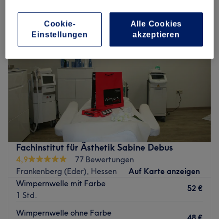
Cookie-
Alle Cookies
Einstellungen
akzeptieren
Fachinstitut für Ästhetik Sabine Debus
4,9
77 Bewertungen
Frankenberg (Eder), Hessen
Auf Karte anzeigen
Wimpernwelle mit Farbe
52 €
1 Std.
Wimpernwelle ohne Farbe
48 €