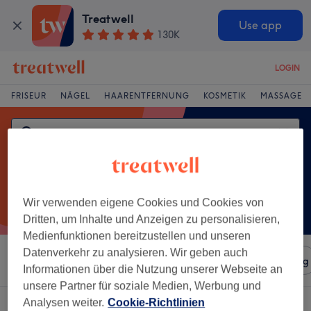
Treatwell
Use app
130K
LOGIN
FRISEUR
NÄGEL
HAARENTFERNUNG
KOSMETIK
MASSAGE
Wir verwenden eigene Cookies und Cookies von
Dritten, um Inhalte und Anzeigen zu personalisieren,
Medienfunktionen bereitzustellen und unseren
Datenverkehr zu analysieren. Wir geben auch
Sortieren nach
Salons
Expressangebote
Bewertung
Informationen über die Nutzung unserer Webseite an
unsere Partner für soziale Medien, Werbung und
Analysen weiter.
Cookie-Richtlinien
Ein Salon, der anbietet:
wimpernwelle in Frankenberg (Eder), Hessen