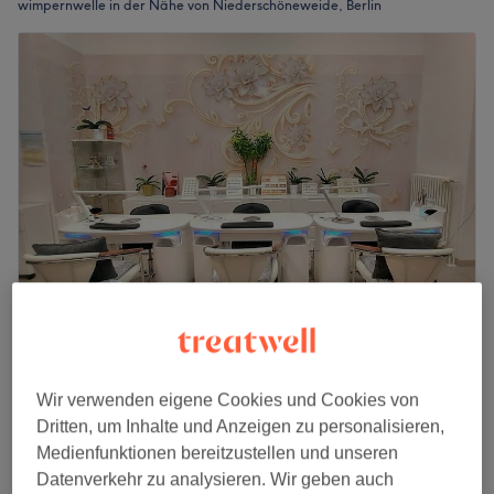
wimpernwelle in der Nähe von Niederschöneweide, Berlin
Bui Nails & More
4,5
276 Bewertungen
Wir verwenden eigene Cookies und Cookies von
Johannisthal, Berlin
Auf Karte anzeigen
Dritten, um Inhalte und Anzeigen zu personalisieren,
32 €
Wimpernlifting
Medienfunktionen bereitzustellen und unseren
1 Std.
40 €
Datenverkehr zu analysieren. Wir geben auch
Schnellansicht Saloninfos