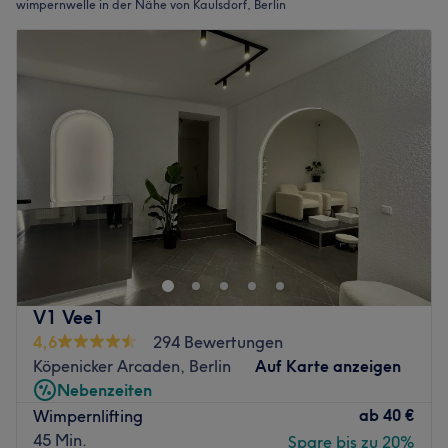
wimpernwelle in der Nähe von Kaulsdorf, Berlin
V1 Vee1
4,6
294 Bewertungen
Köpenicker Arcaden, Berlin
Auf Karte anzeigen
Nebenzeiten
ab
40 €
Wimpernlifting
45 Min.
Spare bis zu 20%