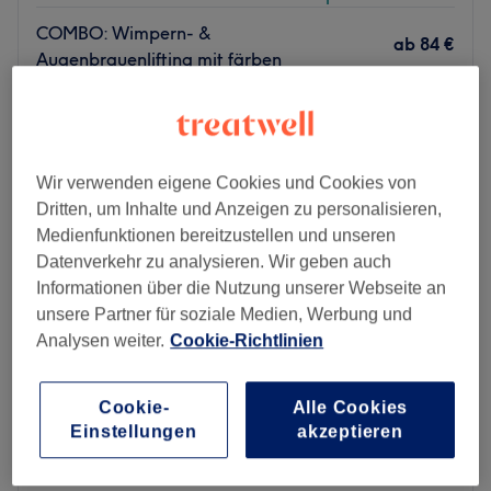
COMBO: Wimpern- &
ab
84 €
Augenbrauenlifting mit färben
Spare bis zu 20%
1 Std.
Schnellansicht Saloninfos
Montag
10:00
–
19:00
Wir verwenden eigene Cookies und Cookies von
Dienstag
10:00
–
19:00
Dritten, um Inhalte und Anzeigen zu personalisieren,
Mittwoch
10:00
–
19:00
Medienfunktionen bereitzustellen und unseren
Donnerstag
10:00
–
19:00
Datenverkehr zu analysieren. Wir geben auch
Freitag
10:00
–
19:00
Informationen über die Nutzung unserer Webseite an
Samstag
10:00
–
19:00
unsere Partner für soziale Medien, Werbung und
Sonntag
Geschlossen
Analysen weiter.
Cookie-Richtlinien
V1 Vee1 ist eine renommierte Beauty Bar, die sich in der
Cookie-
Alle Cookies
pulsierenden Stadt Berlin befindet. Mit seiner zentralen
Einstellungen
akzeptieren
Lage zieht sie Kunden aus allen Teilen der Stadt an, die
sich eine qualitativ hochwertige Behandlung wünschen.
Vielleicht kennen einige von euch sogar schon das