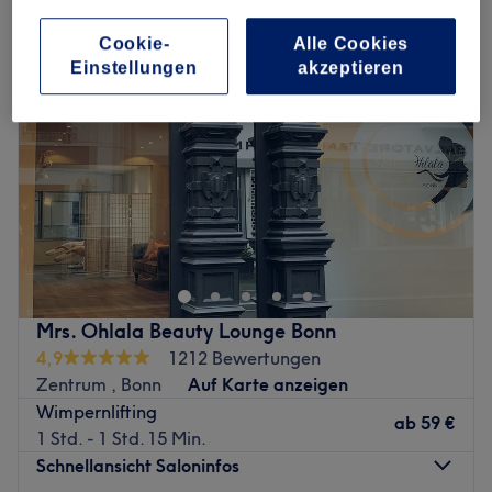
Cookie-
Alle Cookies
Einstellungen
akzeptieren
Mrs. Ohlala Beauty Lounge Bonn
4,9
1212 Bewertungen
Zentrum , Bonn
Auf Karte anzeigen
Wimpernlifting
ab
59 €
1 Std. - 1 Std. 15 Min.
Schnellansicht Saloninfos