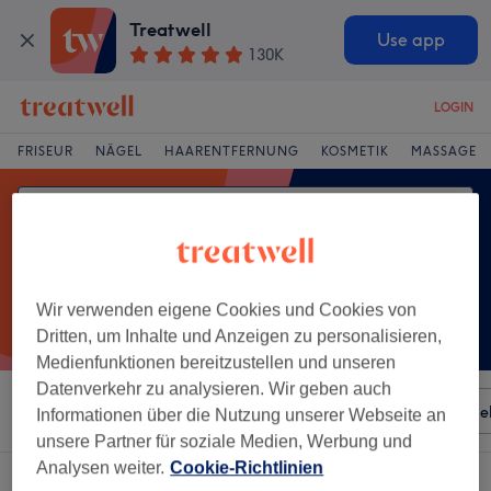
Treatwell
Use app
130K
LOGIN
FRISEUR
NÄGEL
HAARENTFERNUNG
KOSMETIK
MASSAGE
Wir verwenden eigene Cookies und Cookies von
Dritten, um Inhalte und Anzeigen zu personalisieren,
Medienfunktionen bereitzustellen und unseren
Datenverkehr zu analysieren. Wir geben auch
Sortieren nach
Besonderheiten
Salons
Expressange
Informationen über die Nutzung unserer Webseite an
unsere Partner für soziale Medien, Werbung und
Analysen weiter.
Cookie-Richtlinien
Ein Salon, der anbietet:
wimpernlifting in Zentrum , Bonn