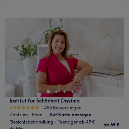
Montag
09:00
–
18:00
Dienstag
09:00
–
20:00
Mittwoch
09:00
–
20:00
Donnerstag
09:00
–
20:00
Freitag
09:00
–
20:00
Samstag
Geschlossen
Sonntag
Geschlossen
Nächste öffentliche Verkehrsmittel:
Die Bahnlinien 61 / 62 halten 2 Gehminuten vom Studio
entfernt.
Das Team:
Institut für Schönheit Davinia
Sollten keine Termine sichtbar sein, kontaktieren Sie uns
4,9
455 Bewertungen
bitte direkt. Für Akne- und Rosacea-Behandlungen
Zentrum , Bonn
Auf Karte anzeigen
vergeben wir teilweise individuelle Termine außerhalb
Gesichtsbehandlung - Teenager ab 49 €
ab
69 €
des Online-Kalenders.
45 Min.