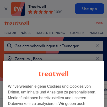
Treatwell
Use app
130K
LOGIN
FRISEUR
NÄGEL
HAARENTFERNUNG
KOSMETIK
MASSAGE
Wir verwenden eigene Cookies und Cookies von
Sortieren nach
Beliebiger Preis
Besonderheiten
Sal
Dritten, um Inhalte und Anzeigen zu personalisieren,
Medienfunktionen bereitzustellen und unseren
Datenverkehr zu analysieren. Wir geben auch
2 Salons die anbieten: