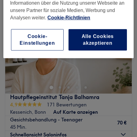
gesichtsbehandlungen für teenager in der Nähe von Zentrum , Bonn
Informationen über die Nutzung unserer Webseite an
unsere Partner für soziale Medien, Werbung und
Analysen weiter.
Cookie-Richtlinien
Cookie-
Alle Cookies
Einstellungen
akzeptieren
Hautpflegeinstitut Tanja Balhamra
4,9
171 Bewertungen
Kessenich, Bonn
Auf Karte anzeigen
Gesichtsbehandlung - Teenager
70 €
45 Min.
Schnellansicht Saloninfos