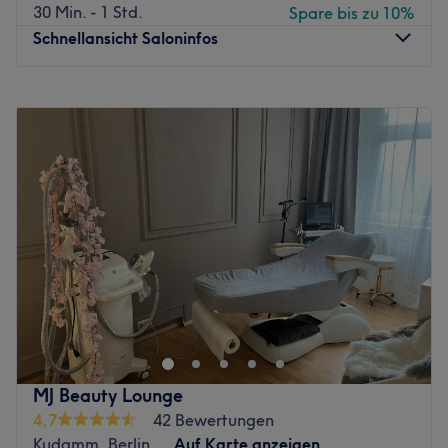
30 Min. - 1 Std.
Spare bis zu 10%
Schnellansicht Saloninfos
Montag
10:00
–
18:00
Dienstag
10:00
–
18:00
Mittwoch
10:00
–
18:00
Donnerstag
10:00
–
18:00
Freitag
10:00
–
18:00
Samstag
Geschlossen
Sonntag
Geschlossen
Wer sich eine kleine Auszeit vom Alltag gönnen und
dabei professionelle Beauty-Behandlungen in stilvoller
Atmosphäre genießen möchte, ist im Divine Beauty
Concept in Berlin-Steglitz genau richtig. Hier stehen
individuelle Beratung, hochwertige Anwendungen und
MJ Beauty Lounge
ein feines Gespür für die Wünsche jeder Kundin und jedes
4,7
42 Bewertungen
Kunden im Mittelpunkt. Statt standardisierter
Kudamm, Berlin
Auf Karte anzeigen