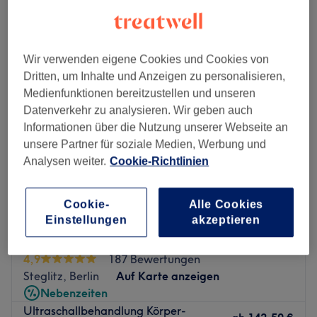
ultraschallbehandlungen in der Nähe von Schöneberg, Berlin
Wir verwenden eigene Cookies und Cookies von
Dritten, um Inhalte und Anzeigen zu personalisieren,
Medienfunktionen bereitzustellen und unseren
Datenverkehr zu analysieren. Wir geben auch
Informationen über die Nutzung unserer Webseite an
unsere Partner für soziale Medien, Werbung und
Analysen weiter.
Cookie-Richtlinien
Cookie-
Alle Cookies
Einstellungen
akzeptieren
Beauty Instruktion Berlin - Kosmetikstudio
und Laserinstitut
4,9
187 Bewertungen
Steglitz, Berlin
Auf Karte anzeigen
Nebenzeiten
Ultraschallbehandlung Körper-