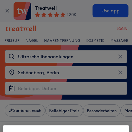
Treatwell
Use app
130K
LOGIN
FRISEUR
NÄGEL
HAARENTFERNUNG
KOSMETIK
MASSAGE
Sortieren nach
Beliebiger Preis
Besonderheiten
Mar
4 Salons die anbieten: