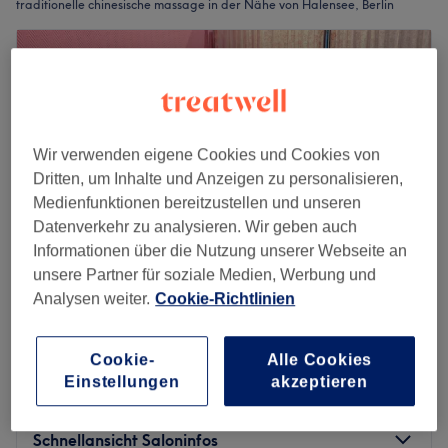
traditionelle chinesische massage in der Nähe von Halensee, Berlin
Wir verwenden eigene Cookies und Cookies von
Dritten, um Inhalte und Anzeigen zu personalisieren,
Medienfunktionen bereitzustellen und unseren
Datenverkehr zu analysieren. Wir geben auch
Informationen über die Nutzung unserer Webseite an
unsere Partner für soziale Medien, Werbung und
Analysen weiter.
Cookie-Richtlinien
Sun Massage - Charlottenburg
4,9
9 Bewertungen
Cookie-
Alle Cookies
Charlottenburg, Berlin
Auf Karte anzeigen
Einstellungen
akzeptieren
Traditionelle Chinesische Massage
ab
65 €
1 Std. - 2 Std.
Schnellansicht Saloninfos