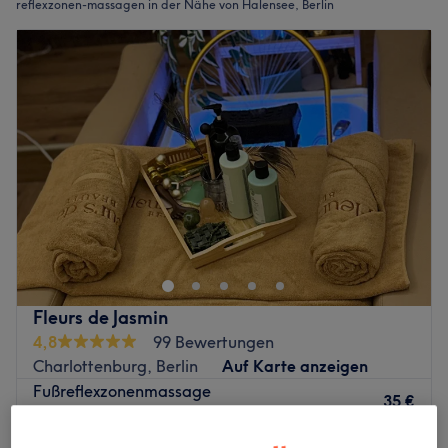
reflexzonen-massagen in der Nähe von Halensee, Berlin
Fleurs de Jasmin
4,8
99 Bewertungen
Charlottenburg, Berlin
Auf Karte anzeigen
Fußreflexzonenmassage
35 €
45 Min.
Schnellansicht Saloninfos