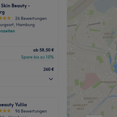
 Skin Beauty -
rg
26 Bewertungen
urgsort, Hamburg
nzeiten
en - Im Kosmetikstudio
ab
58,50 €
t du genau das. Den Termin
Spare bis zu 10%
t Treatwell!
ckenmassagen, entspanne
260 €
Behandlung oder einer
wöhnen bei einer
schöne Ambiente lädt dazu
unden zu entfliehen. Nach
ie Ruhe und Entspannung
errasse genießen. Worauf
eauty Yuliia
96 Bewertungen