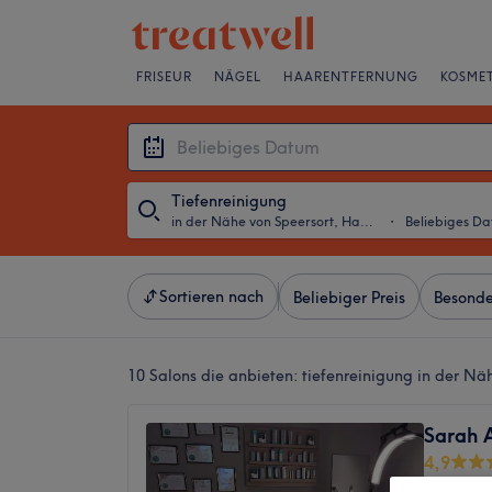
FRISEUR
NÄGEL
HAARENTFERNUNG
KOSMET
Tiefenreinigung
in der Nähe von Speersort, Hamburg
・
Beliebiges D
Sortieren nach
Beliebiger Preis
Besonde
10 Salons die anbieten:
tiefenreinigung in der N
Sarah 
4,9
Innenst