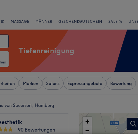
IK
MASSAGE
MÄNNER
GESCHENKGUTSCHEIN
SALE %
UNS
Tiefenreinigung
atum
rheiten
Marken
Salons
Expressangebote
Bewertung
ähe von Speersort, Hamburg
+
Aesthetik
90 Bewertungen
−
adt, Hamburg