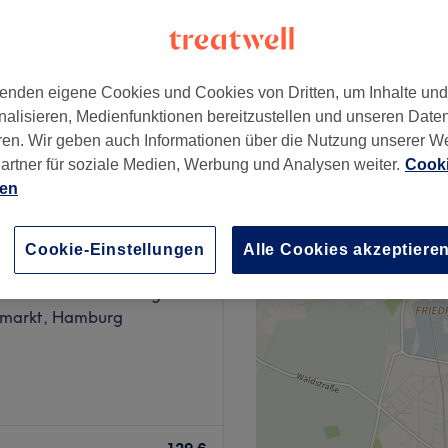
enden eigene Cookies und Cookies von Dritten, um Inhalte un
nalisieren, Medienfunktionen bereitzustellen und unseren Date
69 €
ren. Wir geben auch Informationen über die Nutzung unserer W
99 €
artner für soziale Medien, Werbung und Analysen weiter.
Cooki
ien
Cookie-Einstellungen
Alle Cookies akzeptiere
idi Medical Aesthetic
77 Bewertungen
markt, Hamburg
rofessionelle
r, angenehmer Atmosphäre