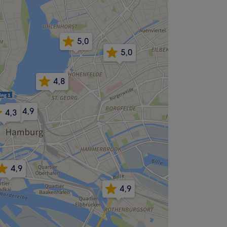
5,0
5,0
4,8
4,9
4,3
4,9
4,9