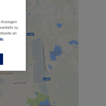
d Anzeigen
nverkehr zu
ebseite an
e-
n