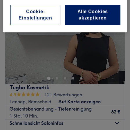
Cookie-
Alle Cookies
Einstellungen
akzeptieren
Tugba Kosmetik
4,9
121 Bewertungen
Lennep, Remscheid
Auf Karte anzeigen
Gesichtsbehandlung - Tiefenreinigung
62 €
1 Std. 10 Min.
Schnellansicht Saloninfos