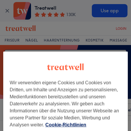
Treatwell
Use app
130K
LOGIN
FRISEUR
NÄGEL
HAARENTFERNUNG
KOSMETIK
MASSAGE
Wir verwenden eigene Cookies und Cookies von
Dritten, um Inhalte und Anzeigen zu personalisieren,
Medienfunktionen bereitzustellen und unseren
Datenverkehr zu analysieren. Wir geben auch
Sortieren nach
Besonderheiten
Salons
Expressange
Informationen über die Nutzung unserer Webseite an
unsere Partner für soziale Medien, Werbung und
Analysen weiter.
Cookie-Richtlinien
Ein Salon, der anbietet:
tiefenreinigung in Lennep, Remscheid