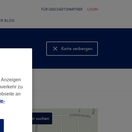
FÜR GESCHÄFTSPARTNER
LOGIN
ER BLOG
Karte verbergen
Karte anzeigen
d Anzeigen
nverkehr zu
ebseite an
e-
In diesem Gebiet suchen
n
,