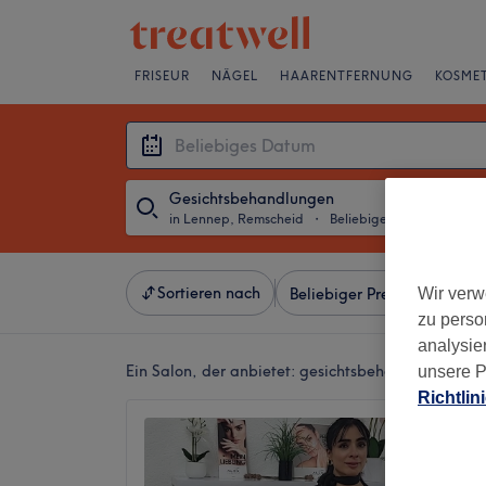
FRISEUR
NÄGEL
HAARENTFERNUNG
KOSMET
Gesichtsbehandlungen
in Lennep, Remscheid
・
Beliebiges Datum
Sortieren nach
Wir verw
Beliebiger Preis
Besonde
zu perso
analysie
Ein Salon, der anbietet:
gesichtsbehandlungen in
unsere P
Richtlin
Tugba 
4,9
Lennep,