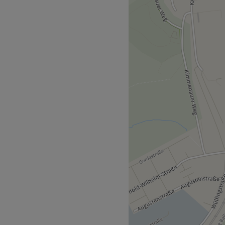
tikstudio in Lennep. Dieses
heitsbehandlungen in einer
findet sich nur 2
setzt alles daran, dass du
nehm.
 Produkte.
ttel angebunden.