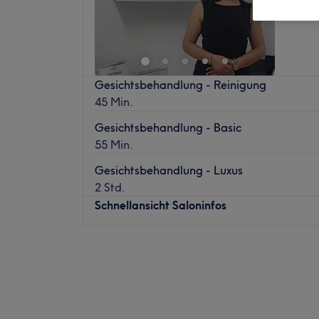
Gesichtsbehandlung - Reinigung
45 Min.
Gesichtsbehandlung - Basic
55 Min.
Gesichtsbehandlung - Luxus
2 Std.
Schnellansicht Saloninfos
Montag
09:00
–
18:00
Dienstag
09:00
–
18:00
Mittwoch
09:00
–
18:00
Donnerstag
09:00
–
18:00
Freitag
09:00
–
18:00