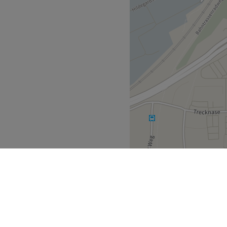
Barzahlung möglich (keine
eatwell sind
Zurück zur Salonansicht