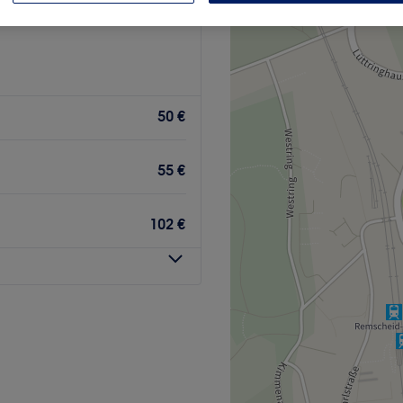
50 €
55 €
102 €