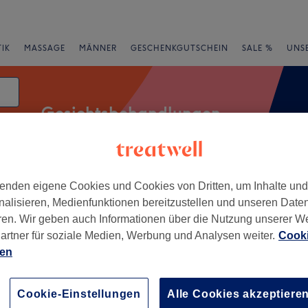
IK
MASSAGE
MÄNNER
GESCHENKGUTSCHEIN
SALE %
UNS
Gesichtsbehandlungen
enden eigene Cookies und Cookies von Dritten, um Inhalte un
rheiten
Salons
Expressangebote
Bewertung
nalisieren, Medienfunktionen bereitzustellen und unseren Date
ren. Wir geben auch Informationen über die Nutzung unserer W
 Lennep, Remscheid
artner für soziale Medien, Werbung und Analysen weiter.
Cooki
ien
+
Kosmetik
121 Bewertungen
−
Cookie-Einstellungen
Alle Cookies akzeptiere
 Remscheid