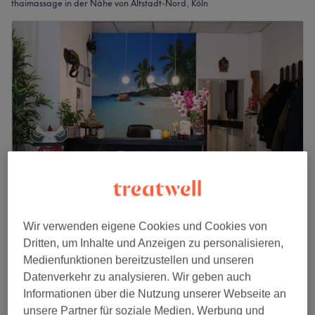
thaimassage in der Nähe von Altstadt-Nord, Köln
Thepsiri
Wir verwenden eigene Cookies und Cookies von
4,7
207 Bewertungen
Dritten, um Inhalte und Anzeigen zu personalisieren,
Hansaring, Köln
Auf Karte anzeigen
Medienfunktionen bereitzustellen und unseren
Nebenzeiten
Datenverkehr zu analysieren. Wir geben auch
ab
38,70 €
Klassische Thai Massage
Informationen über die Nutzung unserer Webseite an
1 Std. - 2 Std.
Spare bis zu 10%
unsere Partner für soziale Medien, Werbung und