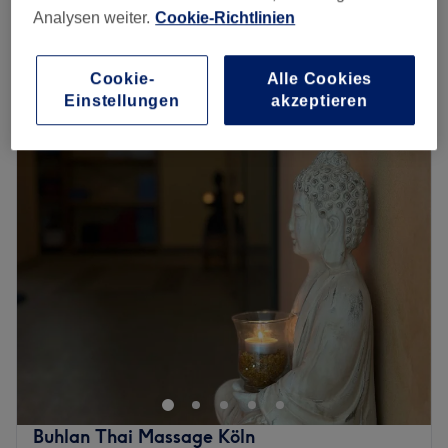
Analysen weiter.
Cookie-Richtlinien
Traditionelle Thai Massage (intensiv)
ab
53 €
1 Std. - 2 Std.
Schnellansicht Saloninfos
Cookie-
Alle Cookies
Einstellungen
akzeptieren
Montag
10:00
–
20:00
Dienstag
10:00
–
20:00
Mittwoch
10:00
–
20:00
Donnerstag
10:00
–
20:00
Freitag
10:00
–
20:00
Samstag
10:00
–
20:00
Sonntag
10:00
–
20:00
Thepsiri in Köln-Hansaring ist der richtige Ort für alle, die
ihrem Körper gezielt etwas Gutes tun möchten. In diesem
Studio wird die traditionelle Thai-Massage in ihrer
ganzen Tiefe und Wirkungskraft angeboten – mit viel
Erfahrung, Achtsamkeit und Respekt gegenüber dem
Buhlan Thai Massage Köln
Körper. Das Angebot umfasst eine Vielzahl