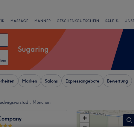
IK
MASSAGE
MÄNNER
GESCHENKGUTSCHEIN
SALE %
UNS
Sugaring
atum
rheiten
Marken
Salons
Expressangebote
Bewertung
Ludwigsvorstadt, München
+
Company
−
wertungen