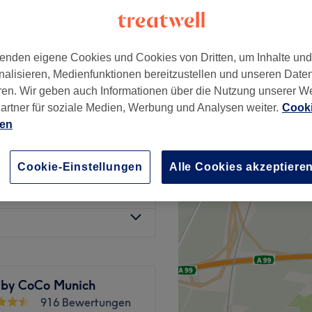
t, München
enden eigene Cookies und Cookies von Dritten, um Inhalte un
nalisieren, Medienfunktionen bereitzustellen und unseren Date
behaart) mit
68 €
ren. Wir geben auch Informationen über die Nutzung unserer W
artner für soziale Medien, Werbung und Analysen weiter.
Cooki
123 €
ien
20 €
Cookie-Einstellungen
Alle Cookies akzeptiere
ab
18 €
 by CoCo Munich
916 Bewertungen