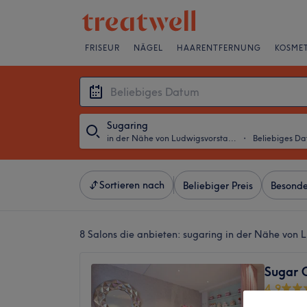
FRISEUR
NÄGEL
HAARENTFERNUNG
KOSMET
Sugaring
in der Nähe von Ludwigsvorstadt, München
・
Beliebiges D
Sortieren nach
Beliebiger Preis
Besonde
8 Salons die anbieten:
sugaring in der Nähe von 
Sugar 
4,9
4828 Be