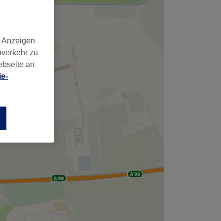
d Anzeigen
nverkehr zu
ebseite an
e-
n