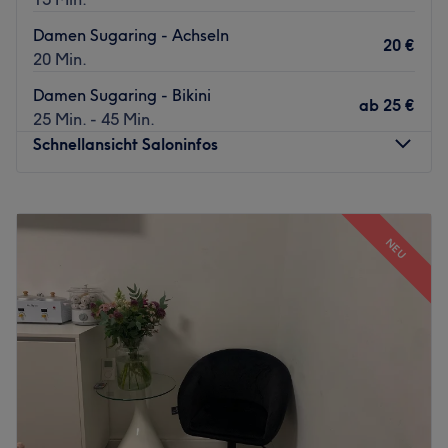
Damen Sugaring - Achseln
20 €
20 Min.
Damen Sugaring - Bikini
ab
25 €
25 Min. - 45 Min.
Schnellansicht Saloninfos
Montag
09:00
–
20:00
Dienstag
09:00
–
20:00
NEU
Mittwoch
09:00
–
20:00
Donnerstag
09:00
–
20:00
Freitag
09:00
–
20:00
Samstag
09:00
–
20:00
Sonntag
Geschlossen
Inmitten von München erwartet euch das Beauty Studio
Marina Tsalina mit einer entspannten, herzlichen
Atmosphäre. Hier könnt ihr euch eine Auszeit gönnen und