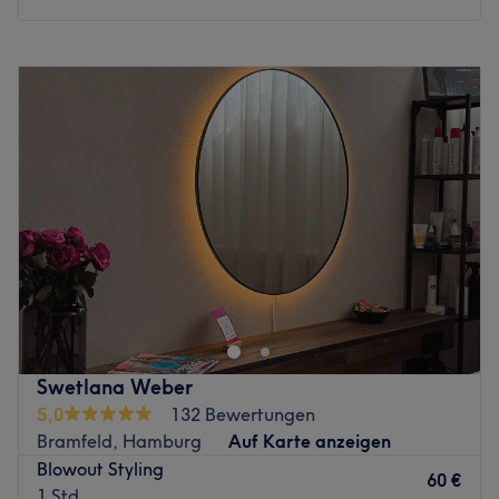
um die Bedürfnisse deiner Haut kennenzulernen und die
Behandlungen gezielt darauf abzustimmen.
Montag
Geschlossen
Was uns an dem Salon gefällt:
Dienstag
09:00
–
18:00
Atmosphäre: Entspannend, herzlich, stilvoll
Mittwoch
09:00
–
18:00
Expertise: Schönheitsbehandlungen
Donnerstag
09:00
–
18:00
Produkte und Produktmarken: Hochwertige Produkte
Freitag
09:00
–
18:00
Extras: Kostenlose Parkplätze, kostenlose Getränke,
Samstag
09:00
–
14:00
kostenloses W-LAN, barrierefrei, kinderfreundlich,
Sonntag
Geschlossen
Haustiere erlaubt
Zurück zur Salonansicht
Im Friseur-Salon Alstertal Coiffeur wird nichts dem Zufall
überlassen - dank makelloser Colorationen,
wunderschöner Balayages und hochwertiger Make-Ups
gehört dieser Salon zu den Top-Adressen in Hamburg und
darüber hinaus. Wenn auch du Lust auf eine
Swetlana Weber
außergewöhnliche Behandlung hast, dann kannst du
5,0
132 Bewertungen
deinen nächsten Termin ganz einfach und bequem online
Bramfeld, Hamburg
Auf Karte anzeigen
über Treatwell buchen!
Blowout Styling
60 €
1 Std.