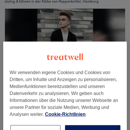
styling & föhnen in der Nähe von Poppenbüttel, Hamburg
Wir verwenden eigene Cookies und Cookies von
Dritten, um Inhalte und Anzeigen zu personalisieren,
Medienfunktionen bereitzustellen und unseren
Friseurmeister Sebastian Teetzen | Mobiler
Datenverkehr zu analysieren. Wir geben auch
Friseur in Hamburg & Salontermine in
Informationen über die Nutzung unserer Webseite an
Bramfeld
unsere Partner für soziale Medien, Werbung und
4,9
23 Bewertungen
Analysen weiter.
Cookie-Richtlinien
Bramfeld, Hamburg
Auf Karte anzeigen
Nebenzeiten