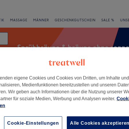
IK
MASSAGE
MÄNNER
GESCHENKGUTSCHEIN
SALE %
UNS
Sprühbräune & bräune ohne sonn
enden eigene Cookies und Cookies von Dritten, um Inhalte un
Expressangebote
Bewertung
nalisieren, Medienfunktionen bereitzustellen und unseren Date
ren. Wir geben auch Informationen über die Nutzung unserer W
e sonne in Bonn, Bonn
artner für soziale Medien, Werbung und Analysen weiter.
Cooki
ien
+
t für Schönheit Davinia
455 Bewertungen
−
Cookie-Einstellungen
Alle Cookies akzeptiere
 , Bonn