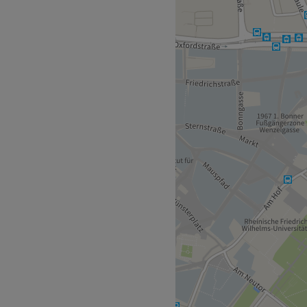
 der erfolgreichen Inhaberin
eprüfte Fachkosmetikerin
reiches Angebot an modernen
rds. Vor jeder Behandlung
sführliche und individuelle
Fragen zu kosmetischen und
r Verfügung.
Schönheit in der Bonner
rigen Erfahrung und
achkosmetikerin vor Ort.
 schnell über Treatwell,
e gebucht werden.
ige Gehminuten entfernt.
h, Englisch und Deutsch