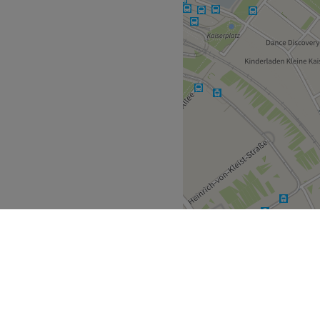
besticht durch seine
re.
gen.
Dr. NOREL vegan, ohne
de Universität Klinik in
Köln
smetikerin Köln
A (Köln)
 Acadamy (Köln)