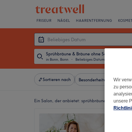
FRISEUR
NÄGEL
HAARENTFERNUNG
KOSMET
Sprühbräune & Bräune ohne Sonne
in Bonn, Bonn
・
Beliebiges Datum
Sortieren nach
Wir verw
Besonderheiten
Salons
zu perso
analysie
Ein Salon, der anbietet:
sprühbräune & bräune ohn
unsere P
Richtlin
Institu
4,9
Zentrum