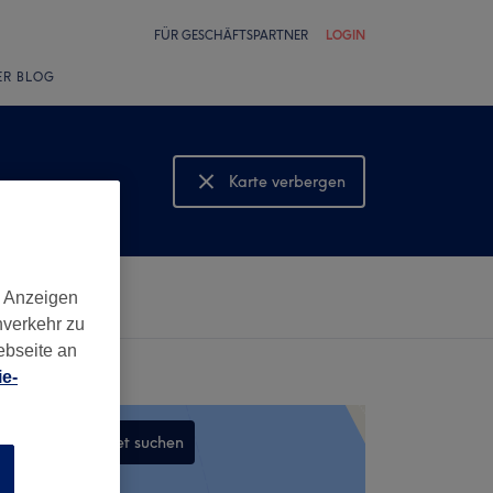
FÜR GESCHÄFTSPARTNER
LOGIN
ER BLOG
e
Karte verbergen
Karte anzeigen
d Anzeigen
nverkehr zu
ebseite an
e-
In diesem Gebiet suchen
n
,