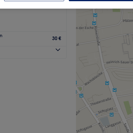
n
30 €
der verwöhnen lassen?