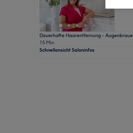
Dauerhafte Haarentfernung - Augenbraue
15 Min.
Schnellansicht Saloninfos
Montag
Geschlossen
Dienstag
10:30
–
18:00
Mittwoch
Geschlossen
Donnerstag
10:30
–
18:00
Freitag
10:30
–
18:00
Samstag
09:00
–
15:00
Sonntag
Geschlossen
Du möchtest dich und deine Haut mal wie