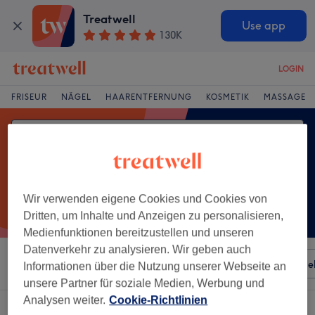
Treatwell
Use app
130K
LOGIN
FRISEUR
NÄGEL
HAARENTFERNUNG
KOSMETIK
MASSAGE
Wir verwenden eigene Cookies und Cookies von
Dritten, um Inhalte und Anzeigen zu personalisieren,
Medienfunktionen bereitzustellen und unseren
Datenverkehr zu analysieren. Wir geben auch
Sortieren nach
Besonderheiten
Salons
Expressange
Informationen über die Nutzung unserer Webseite an
unsere Partner für soziale Medien, Werbung und
Analysen weiter.
Cookie-Richtlinien
Ein Salon, der anbietet:
sprühbräune & bräune ohne sonne in Bonn