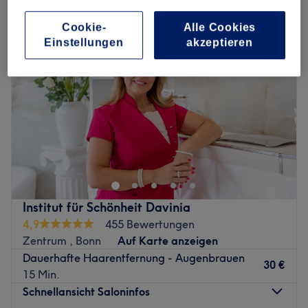
Cookie-
Alle Cookies
Einstellungen
akzeptieren
Institut für Schönheit Davinia
4,9
455 Bewertungen
Zentrum , Bonn
Auf Karte anzeigen
Dauerhafte Haarentfernung - Augenbrauen
30 €
15 Min.
Schnellansicht Saloninfos