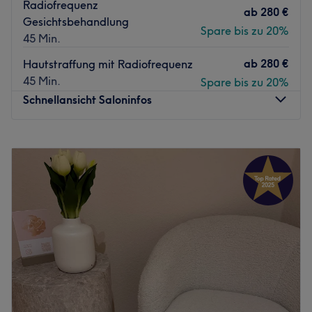
Radiofrequenz
ab
280 €
Gesichtsbehandlung
Spare bis zu 20%
45 Min.
ab
280 €
Hautstraffung mit Radiofrequenz
45 Min.
Spare bis zu 20%
Schnellansicht Saloninfos
Montag
10:00
–
19:00
Dienstag
10:00
–
19:00
Mittwoch
10:00
–
19:00
Donnerstag
10:00
–
19:00
Freitag
10:00
–
19:00
Samstag
10:00
–
19:00
Sonntag
Geschlossen
Ein Besuch im Kosmetikstudio Add Beauty in Frankfurt, im
Stadteil Westend-Süd, ist wie eine Reise in die Welt der
Schönheit und Entspannung. Egal ob eine wohltuende