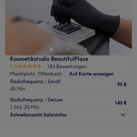
Samstag
10:00
–
18:00
Kosmetik.
Sonntag
Geschlossen
Produkte und Produktmarken: Zo Skin Obagi (USA), HL,
Christina, Noon (Israel), Swiss Color (Österreich).
Zurück zur Salonansicht
Extras: Akademie zur Ausbildung in verschiedenen
Kosmetikbereichen, kostenlose Getränke,
Paarbehandlung.
Zurück zur Salonansicht
Kosmetikstudio BeautifulPlace
5,0
183 Bewertungen
Marktplatz, Offenbach
Auf Karte anzeigen
Radiofrequenz - Small
95 €
45 Min.
Radiofrequenz - Deluxe
140 €
1 Std. 20 Min.
Schnellansicht Saloninfos
Montag
09:00
–
18:00