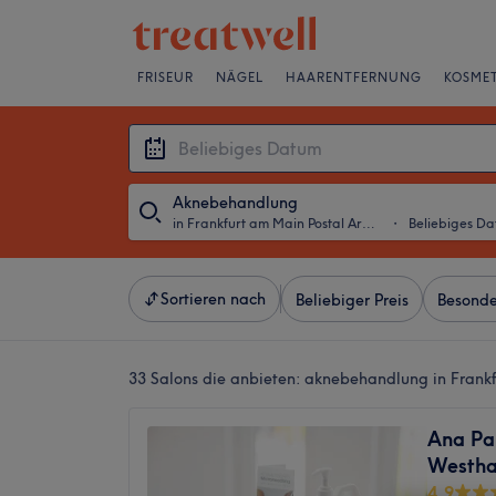
FRISEUR
NÄGEL
HAARENTFERNUNG
KOSMET
Aknebehandlung
in Frankfurt am Main Postal Areas
・
Beliebiges D
Sortieren nach
Beliebiger Preis
Besonde
33 Salons die anbieten:
aknebehandlung in Frankf
Ana Pa
Westha
4,9