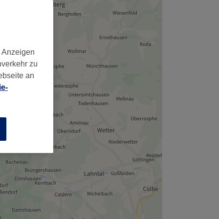
d Anzeigen
nverkehr zu
ebseite an
e-
n