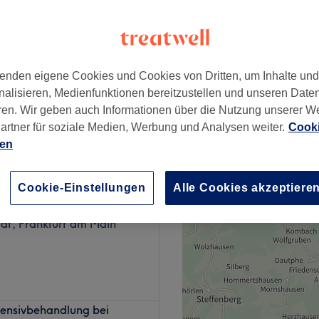
iertel, Frankfurt am Main
enden eigene Cookies und Cookies von Dritten, um Inhalte un
ab
250 €
nalisieren, Medienfunktionen bereitzustellen und unseren Date
ren. Wir geben auch Informationen über die Nutzung unserer W
artner für soziale Medien, Werbung und Analysen weiter.
Cooki
ien
um Hautpflege erleben
Cookie-Einstellungen
Alle Cookies akzeptiere
970 Bewertungen
adt, Frankfurt am Main
eauty in Frankfurt am
tensivbehandlung bei
 Hautpflege und Experten-