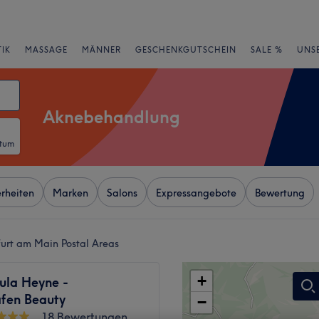
IK
MASSAGE
MÄNNER
GESCHENKGUTSCHEIN
SALE %
UNS
Aknebehandlung
atum
rheiten
Marken
Salons
Expressangebote
Bewertung
urt am Main Postal Areas
+
ula Heyne -
fen Beauty
−
18 Bewertungen