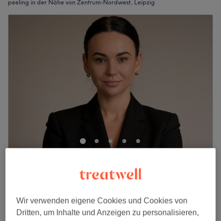
peeling in der Nähe von Zentrum-Nordwest, Leipzig
Kosmetologie Vibe
4,9
357 Bewertungen
Zentrum-West, Leipzig
Auf Karte anzeigen
Gesichtsbehandlung - Fruchtenzympeeling
Wir verwenden eigene Cookies und Cookies von
ab
115 €
mit Vitamin C
Dritten, um Inhalte und Anzeigen zu personalisieren,
40 Min. - 1 Std. 10 Min.