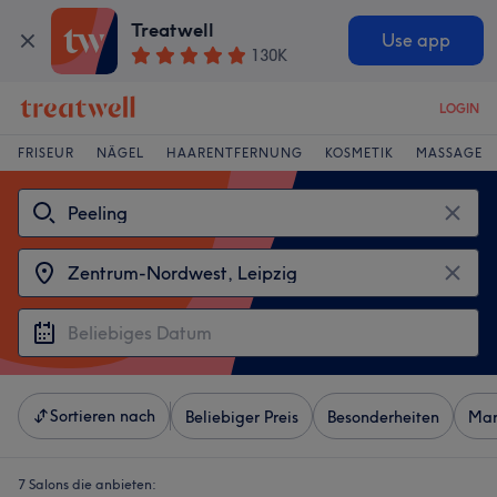
Treatwell
Use app
130K
LOGIN
FRISEUR
NÄGEL
HAARENTFERNUNG
KOSMETIK
MASSAGE
Sortieren nach
Beliebiger Preis
Besonderheiten
Mar
7 Salons die anbieten: