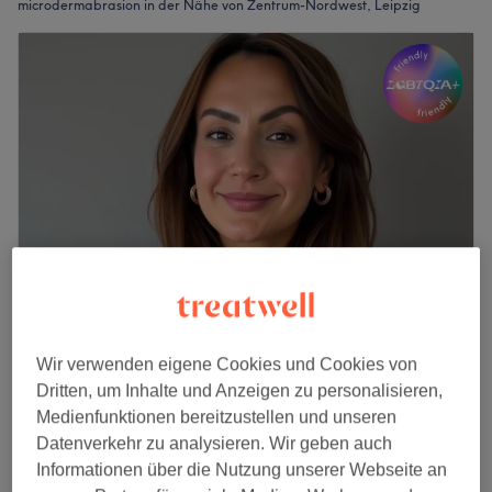
microdermabrasion in der Nähe von Zentrum-Nordwest, Leipzig
Skin Glow Leipzig
Wir verwenden eigene Cookies und Cookies von
5,0
92 Bewertungen
Dritten, um Inhalte und Anzeigen zu personalisieren,
Zentrum-West, Leipzig
Auf Karte anzeigen
Medienfunktionen bereitzustellen und unseren
Nebenzeiten
Datenverkehr zu analysieren. Wir geben auch
Gesichtsbehandlung -
ab
72,25 €
Informationen über die Nutzung unserer Webseite an
Microdermabrasion