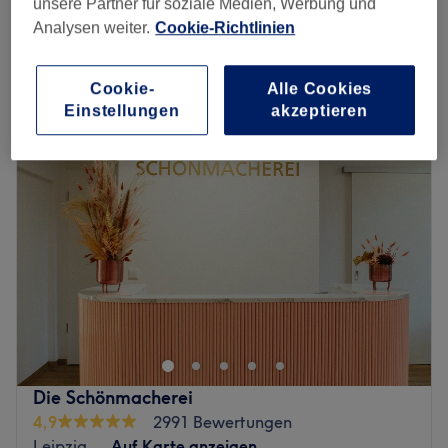
Spare bis zu 15%
unsere Partner für soziale Medien, Werbung und
1 Std. - 1 Std. 20 Min.
Analysen weiter.
Cookie-Richtlinien
Schnellansicht Saloninfos
Cookie-
Alle Cookies
Montag
09:00
–
19:00
Einstellungen
akzeptieren
Dienstag
09:00
–
14:00
Mittwoch
09:00
–
19:00
Donnerstag
09:00
–
19:00
Freitag
09:00
–
19:00
Samstag
13:00
–
17:00
Sonntag
Geschlossen
Im Kosmetikstudio Skin Glow in Leipzig, Zentrum-West
dreht sich alles um deine natürliche Schönheit. Mit
modernsten Behandlungsmethoden, hochwertigen
Pflegeprodukten und einer persönlichen Beratung sorgt
das erfahrene Team für strahlend schöne Haut und ein
Die Schönmacherei
rundum gepflegtes Wohlbefinden. Ob wohltuende
4,9
2991 Bewertungen
Gesichtsbehandlungen, professionelle Hautanalysen oder
Leipzig
Auf Karte anzeigen