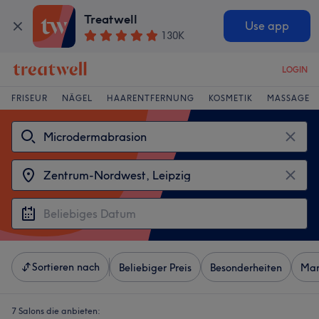
Treatwell
Use app
130K
LOGIN
FRISEUR
NÄGEL
HAARENTFERNUNG
KOSMETIK
MASSAGE
Sortieren nach
Beliebiger Preis
Besonderheiten
Mar
7 Salons die anbieten: