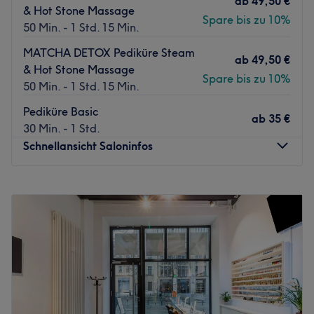
ab
49,50 €
Was uns an dem Salon gefällt:
& Hot Stone Massage
persönliche Beratung für jedes Treatment.
Atmosphäre: Klein, gemütlich, freundlich.
Spare bis zu 10%
50 Min. - 1 Std. 15 Min.
Zurück zur Salonansicht
Expertise: Maniküre, Pediküre, Nagelmodellagen und
MATCHA DETOX Pediküre Steam
Wimpernverlängerungen.
ab
49,50 €
& Hot Stone Massage
Extras: Der Salon ist einfach mit den öffentlichen
Spare bis zu 10%
50 Min. - 1 Std. 15 Min.
Verkehrsmitteln zu erreichen.
Zurück zur Salonansicht
Pediküre Basic
ab
35 €
30 Min. - 1 Std.
Schnellansicht Saloninfos
Montag
10:00
–
19:00
Dienstag
10:00
–
19:00
Mittwoch
10:00
–
19:00
Donnerstag
10:00
–
19:00
Freitag
10:00
–
19:00
Samstag
10:00
–
18:00
Sonntag
Geschlossen