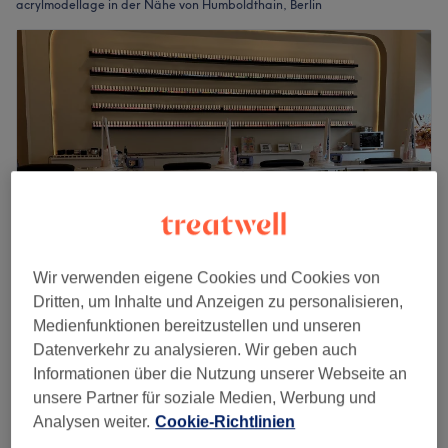
acrylmodellage in der Nähe von Humboldthain, Berlin
Wir verwenden eigene Cookies und Cookies von
Dritten, um Inhalte und Anzeigen zu personalisieren,
The 95 Beauty Room
Medienfunktionen bereitzustellen und unseren
4,9
114 Bewertungen
Datenverkehr zu analysieren. Wir geben auch
Kollwitzplatz, Berlin
Auf Karte anzeigen
Informationen über die Nutzung unserer Webseite an
Nebenzeiten
unsere Partner für soziale Medien, Werbung und
Nagelmodellage- Auffüllen UV
Analysen weiter.
Cookie-Richtlinien
ab
27 €
Gel