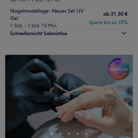
Nagelmodellage- Neues Set UV
ab
31,50 €
Gel
Spare bis zu 10%
1 Std. - 1 Std. 15 Min.
Schnellansicht Saloninfos
Montag
09:30
–
19:30
Dienstag
09:30
–
19:30
Mittwoch
09:30
–
19:30
Donnerstag
09:30
–
19:30
Freitag
09:30
–
19:30
Samstag
09:30
–
18:00
Sonntag
Geschlossen
Das Studio The 95 Beauty Room in Berlin-Prenzlauer Berg
ist der ideale Ort für alle, die Wert auf perfekt gepflegte
Hände und Füße legen. In diesem spezialisierten
Fachstudio wird Nageldesign als Kunstform verstanden,