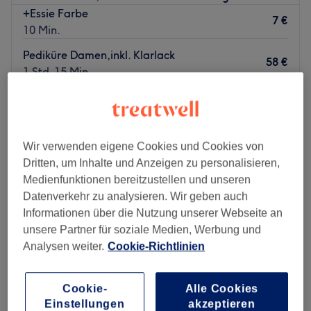
+Essie Farbe
7 €
10 Min.
Pediküre Damen,inkl. Klarlack
58 €
1 Std. 15 Min.
Pediküre Männer
58 €
1 Std. 20 Min.
Schnellansicht Saloninfos
Wir verwenden eigene Cookies und Cookies von
Dritten, um Inhalte und Anzeigen zu personalisieren,
Montag
10:00
–
20:30
Medienfunktionen bereitzustellen und unseren
Dienstag
10:00
–
20:30
Datenverkehr zu analysieren. Wir geben auch
Mittwoch
10:00
–
20:30
Informationen über die Nutzung unserer Webseite an
Donnerstag
10:00
–
20:30
unsere Partner für soziale Medien, Werbung und
Freitag
10:00
–
20:30
Analysen weiter.
Cookie-Richtlinien
Samstag
10:00
–
21:00
Sonntag
Geschlossen
Cookie-
Alle Cookies
Zu einem rundum gepflegten Aussehen gehören natürlich
Einstellungen
akzeptieren