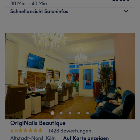
30 Min. - 40 Min.
Schnellansicht Saloninfos
Montag
09:30
–
19:00
Dienstag
09:30
–
19:00
Mittwoch
09:30
–
19:00
Donnerstag
09:30
–
19:00
Freitag
09:30
–
19:00
Samstag
09:30
–
18:00
Sonntag
Geschlossen
Zurück zur Salonansicht
OrigiNails Beautique
4,8
1428 Bewertungen
Altstadt-Nord, Köln
Auf Karte anzeigen